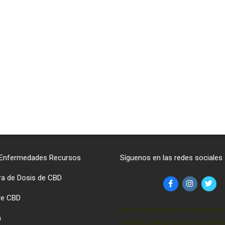
 Enfermedades Recursos
Síguenos en las redes sociales
ra de Dosis de CBD
re CBD
gotas de cbd precio, cbd gotas 
a
méxico, cbd gotas precio, cbd p