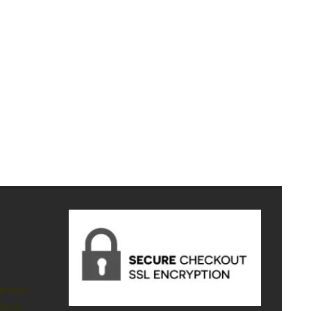
precio
recio,