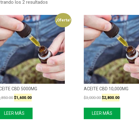
rando los 2 resultados
¡Oferta!
CEITE CBD 5000MG
ACEITE CBD 10,000MG
,850.00
$
1,600.00
$
3,000.00
$
2,800.00
LEER MÁS
LEER MÁS