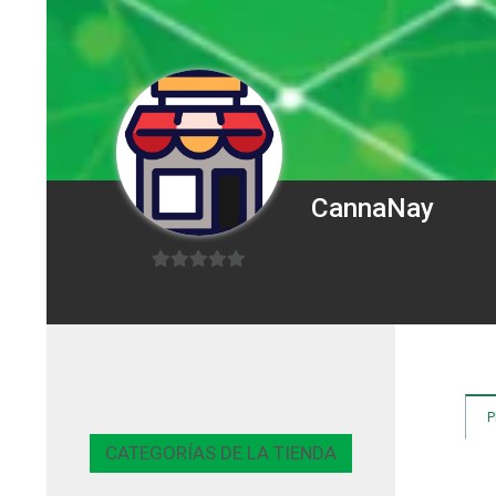
CannaNay
0
de
5
CATEGORÍAS DE LA TIENDA