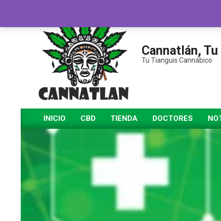
Saltar
al
contenido
Cannatlán, Tu
Tu Tianguis Cannábico
INICIO
CBD
TIENDA
DOCTORES
NOT
Menú
de
navegación
principal