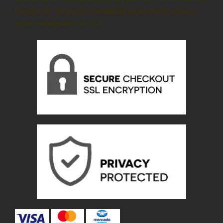
mexico, cbd oil precio, cannabidiol gotas precio méxico,
gotas sublinguales de cbd