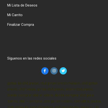
Mi Lista de Deseos
Mi Carrito
Finalizar Compra
Síguenos en las redes sociales
gotas de cbd precio, cbd gotas precio méxico, cbd gotas
precio, cbd precio, gotas cbd precio, aceite cbd precio,
donde comprar cbd en cdmx, donde comprar cbd para
dormir, cbd – comprar, cbd gotas méxico, cbd cdmx, pluma
cbd, gotas de cannabi precio, cbd para dormir méxico, cbd