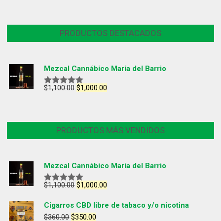
PRODUCTOS DESTACADOS
Mezcal Cannábico Maria del Barrio
$
1,100.00
$
1,000.00
Valorado
con
5.00
de
5
PRODUCTOS MÁS VENDIDOS
Mezcal Cannábico Maria del Barrio
$
1,100.00
$
1,000.00
Valorado
con
5.00
de
5
Cigarros CBD libre de tabaco y/o nicotina
$
360.00
$
350.00