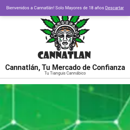
Saltar
Bienvenidos a Cannatlán! Solo Mayores de 18 años
Descartar
al
contenido
Cannatlán, Tu Mercado de Confianza
Tu Tianguis Cannábico
Menú
de
navegación
principal