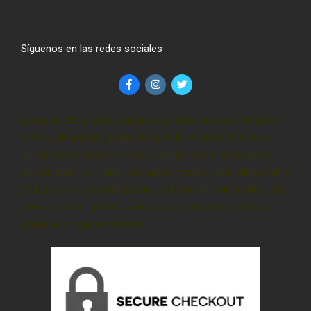
Síguenos en las redes sociales
gotas de cbd precio, cbd gotas precio méxico, cbd gotas
precio, cbd precio, gotas cbd precio, aceite cbd precio,
donde comprar cbd en cdmx, donde comprar cbd para
dormir, cbd – comprar, cbd gotas méxico, cbd cdmx, pluma
cbd, gotas de cannabi precio, cbd para dormir méxico, cbd
mexico, cbd oil precio, cannabidiol gotas precio méxico,
gotas sublinguales de cbd