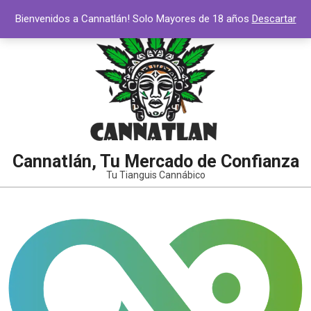
Saltar
Bienvenidos a Cannatlán! Solo Mayores de 18 años
Descartar
al
contenido
Cannatlán, Tu Mercado de Confianza
Tu Tianguis Cannábico
Menú
de
navegación
principal