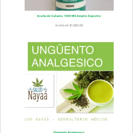
Aceite de Cañamo 1000 MG Amplio Espectro
$
1,650.00
$
1,500.00
Ungüento Analgesico