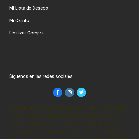
Mi Lista de Deseos
Mi Carrito
Finalizar Compra
Síguenos en las redes sociales
gotas de cbd precio, cbd gotas precio méxico, cbd gotas
precio, cbd precio, gotas cbd precio, aceite cbd precio,
donde comprar cbd en cdmx, donde comprar cbd para
dormir, cbd – comprar, cbd gotas méxico, cbd cdmx, pluma