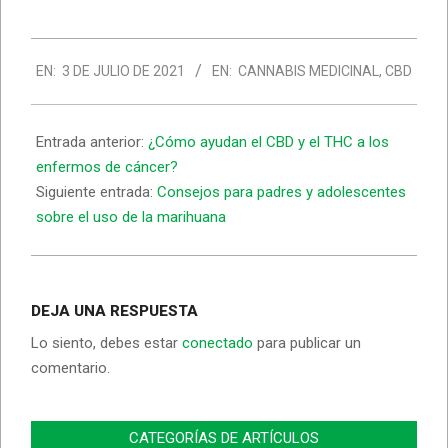
2021-
EN:
3 DE JULIO DE 2021
EN:
CANNABIS MEDICINAL
,
CBD
07-
03
Entrada anterior:
¿Cómo ayudan el CBD y el THC a los
enfermos de cáncer?
Siguiente entrada:
Consejos para padres y adolescentes
sobre el uso de la marihuana
DEJA UNA RESPUESTA
Lo siento, debes estar
conectado
para publicar un
comentario.
CATEGORÍAS DE ARTÍCULOS