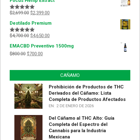
Focus Hemp Extract
$
2,699.00
$
2,399.00
Valorado
con
5.00
de
Destilado Premium
5
$
4,700.00
$
4,650.00
Valorado
con
5.00
de
EMACBD Preventivo 1500mg
5
$
800.00
$
700.00
CAÑAMO
Prohibición de Productos de THC
Derivados del Cáñamo: Lista
Completa de Productos Afectados
EN:
2 DE ENERO DE 2026
Del Cáñamo al THC Alto: Guía
Completa del Espectro del
Cannabis para la Industria
Mexicana