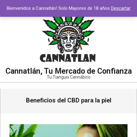
Saltar
Bienvenidos a Cannatlán! Solo Mayores de 18 años
Descartar
al
contenido
Cannatlán, Tu Mercado de Confianza
Tu Tianguis Cannábico
Menú
Beneficios del CBD para la piel
de
navegación
principal