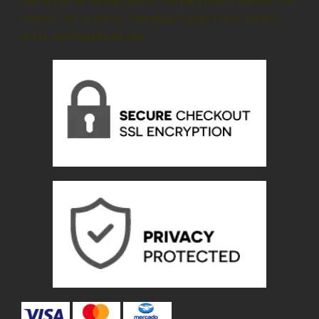
cbd, gotas de cannabi precio, cbd para dormir méxico, cbd
mexico, cbd oil precio, cannabidiol gotas precio méxico,
gotas sublinguales de cbd