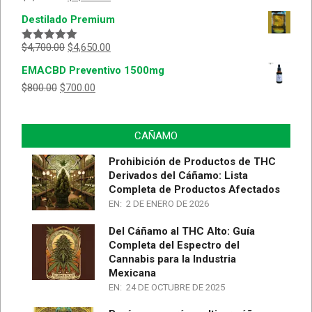
con
5.00
de
Destilado Premium
5
$
4,700.00
$
4,650.00
Valorado
con
5.00
de
EMACBD Preventivo 1500mg
5
$
800.00
$
700.00
CAÑAMO
Prohibición de Productos de THC
Derivados del Cáñamo: Lista
Completa de Productos Afectados
EN:
2 DE ENERO DE 2026
Del Cáñamo al THC Alto: Guía
Completa del Espectro del
Cannabis para la Industria
Mexicana
EN:
24 DE OCTUBRE DE 2025