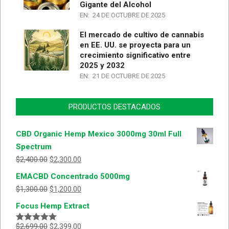
Gigante del Alcohol
EN:
24 DE OCTUBRE DE 2025
El mercado de cultivo de cannabis
en EE. UU. se proyecta para un
crecimiento significativo entre
2025 y 2032
EN:
21 DE OCTUBRE DE 2025
PRODUCTOS DESTACADOS
CBD Organic Hemp Mexico 3000mg 30ml Full
Spectrum
$
2,400.00
$
2,300.00
EMACBD Concentrado 5000mg
$
1,300.00
$
1,200.00
Focus Hemp Extract
$
2,699.00
$
2,399.00
Valorado