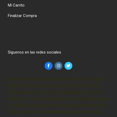
Mi Carrito
Finalizar Compra
Síguenos en las redes sociales
gotas de cbd precio, cbd gotas precio méxico, cbd gotas
precio, cbd precio, gotas cbd precio, aceite cbd precio,
donde comprar cbd en cdmx, donde comprar cbd para
dormir, cbd – comprar, cbd gotas méxico, cbd cdmx, pluma
cbd, gotas de cannabi precio, cbd para dormir méxico, cbd
mexico, cbd oil precio, cannabidiol gotas precio méxico,