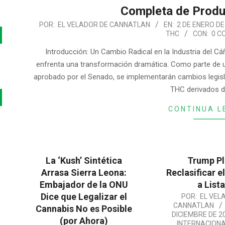
Completa de Prod
2026-
POR:
EL VELADOR DE CANNATLAN
EN:
2 DE ENERO DE
THC
CON:
0 C
01-
02
Introducción: Un Cambio Radical en la Industria del 
enfrenta una transformación dramática. Como parte de u
aprobado por el Senado, se implementarán cambios legisla
THC derivados d
CONTINUA L
o
La ‘Kush’ Sintética
Trump P
Arrasa Sierra Leona:
Reclasificar e
Embajador de la ONU
a Lista 
Dice que Legalizar el
2025-
POR:
EL VEL
CANNATLAN
Cannabis No es Posible
12-
DICIEMBRE DE 2
(por Ahora)
12
INTERNACION