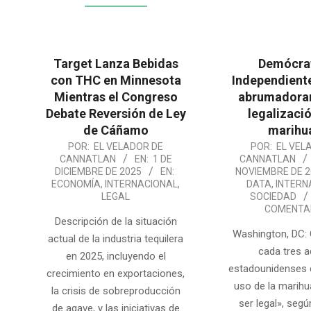
Target Lanza Bebidas
Demócra
con THC en Minnesota
Independient
Mientras el Congreso
abrumadora
Debate Reversión de Ley
legalizació
de Cáñamo
marihu
2025-
2025-
POR:
EL VELADOR DE
POR:
EL VEL
CANNATLAN
EN:
1 DE
CANNATLAN
12-
11-
DICIEMBRE DE 2025
EN:
NOVIEMBRE DE 2
01
25
ECONOMÍA
,
INTERNACIONAL
,
DATA
,
INTERN
LEGAL
SOCIEDAD
COMENTA
Descripción de la situación
Washington, DC: 
actual de la industria tequilera
cada tres a
en 2025, incluyendo el
estadounidenses d
crecimiento en exportaciones,
uso de la marihu
la crisis de sobreproducción
ser legal», seg
de agave, y las iniciativas de