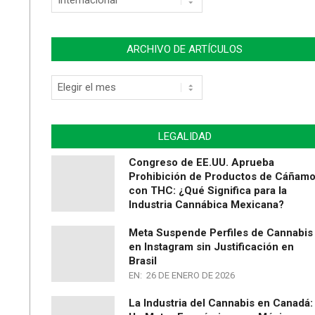
de
Artículos
ARCHIVO DE ARTÍCULOS
Archivo
de
Artículos
LEGALIDAD
Congreso de EE.UU. Aprueba
Prohibición de Productos de Cáñam
con THC: ¿Qué Significa para la
Industria Cannábica Mexicana?
Meta Suspende Perfiles de Cannabis
en Instagram sin Justificación en
Brasil
EN:
26 DE ENERO DE 2026
La Industria del Cannabis en Canadá: