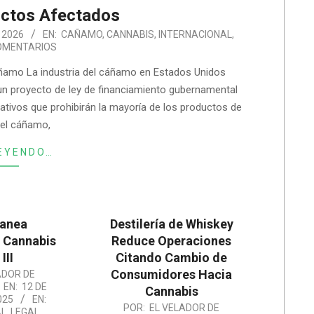
uctos Afectados
 2026
EN:
CAÑAMO
,
CANNABIS
,
INTERNACIONAL
,
OMENTARIOS
Cáñamo La industria del cáñamo en Estados Unidos
n proyecto de ley de financiamiento gubernamental
tivos que prohibirán la mayoría de los productos de
el cáñamo,
EYENDO…
lanea
Destilería de Whiskey
l Cannabis
Reduce Operaciones
III
Citando Cambio de
Consumidores Hacia
ADOR DE
EN:
12 DE
Cannabis
025
EN:
2025-
POR:
EL VELADOR DE
AL
,
LEGAL
,