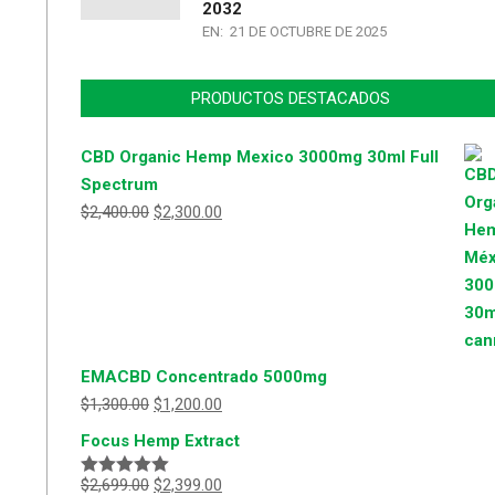
2032
EN:
21 DE OCTUBRE DE 2025
PRODUCTOS DESTACADOS
CBD Organic Hemp Mexico 3000mg 30ml Full
Spectrum
$
2,400.00
$
2,300.00
EMACBD Concentrado 5000mg
$
1,300.00
$
1,200.00
Focus Hemp Extract
$
2,699.00
$
2,399.00
Valorado