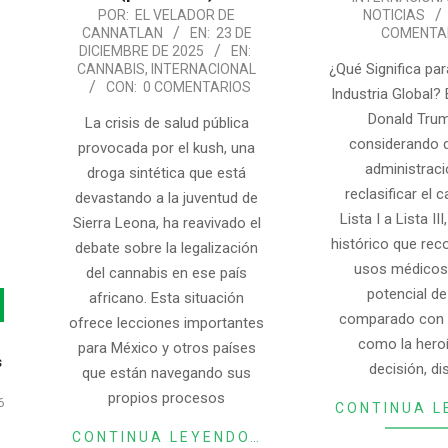
2025-
POR:
EL VELADOR DE
NOTICIAS
CANNATLAN
EN:
23 DE
COMENTA
12-
DICIEMBRE DE 2025
EN:
23
¿Qué Significa par
CANNABIS
,
INTERNACIONAL
CON:
0 COMENTARIOS
Industria Global? 
Donald Trum
La crisis de salud pública
considerando di
provocada por el kush, una
administraci
droga sintética que está
reclasificar el 
devastando a la juventud de
Lista I a Lista II
Sierra Leona, ha reavivado el
histórico que rec
debate sobre la legalización
usos médicos
del cannabis en ese país
potencial d
africano. Esta situación
comparado con 
ofrece lecciones importantes
como la heroí
para México y otros países
s
decisión, di
que están navegando sus
propios procesos
6
CONTINUA L
CONTINUA LEYENDO…