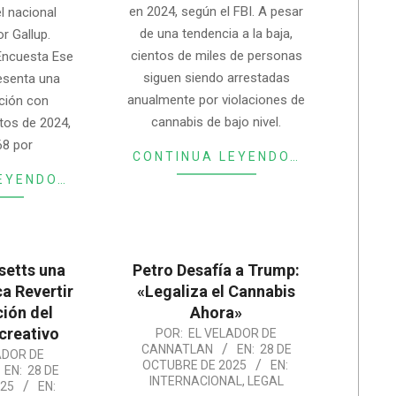
en 2024, según el FBI. A pesar
l nacional
de una tendencia a la baja,
r Gallup.
cientos de miles de personas
Encuesta Ese
siguen siendo arrestadas
esenta una
anualmente por violaciones de
ución con
cannabis de bajo nivel.
tos de 2024,
68 por
CONTINUA LEYENDO…
EYENDO…
setts una
Petro Desafía a Trump:
a Revertir
«Legaliza el Cannabis
ción del
Ahora»
creativo
2025-
POR:
EL VELADOR DE
CANNATLAN
EN:
28 DE
ADOR DE
10-
OCTUBRE DE 2025
EN:
EN:
28 DE
28
INTERNACIONAL
,
LEGAL
25
EN: