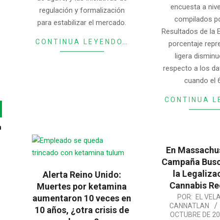
encuesta a nive
regulación y formalización
compilados po
para estabilizar el mercado.
Resultados de la 
CONTINUA LEYENDO…
porcentaje repr
ligera dismin
respecto a los da
cuando el 
CONTINUA L
n
En Massachu
Campaña Busc
la Legaliza
Alerta Reino Unido:
Cannabis Re
Muertes por ketamina
2025-
aumentaron 10 veces en
POR:
EL VEL
CANNATLAN
10 años, ¿otra crisis de
10-
OCTUBRE DE 20