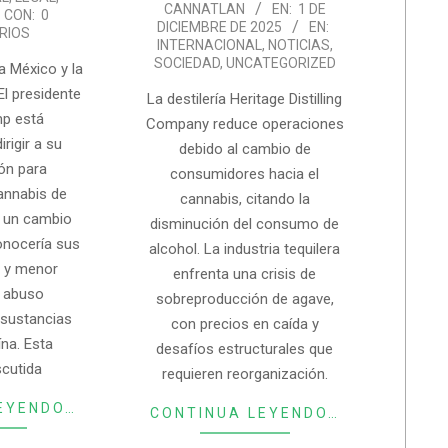
CANNATLAN
EN:
1 DE
CON:
0
12-
DICIEMBRE DE 2025
EN:
RIOS
01
INTERNACIONAL
,
NOTICIAS
,
SOCIEDAD
,
UNCATEGORIZED
a México y la
El presidente
La destilería Heritage Distilling
p está
Company reduce operaciones
rigir a su
debido al cambio de
ón para
consumidores hacia el
cannabis de
cannabis, citando la
I, un cambio
disminución del consumo de
onocería sus
alcohol. La industria tequilera
 y menor
enfrenta una crisis de
e abuso
sobreproducción de agave,
sustancias
con precios en caída y
na. Esta
desafíos estructurales que
scutida
requieren reorganización.
EYENDO…
CONTINUA LEYENDO…