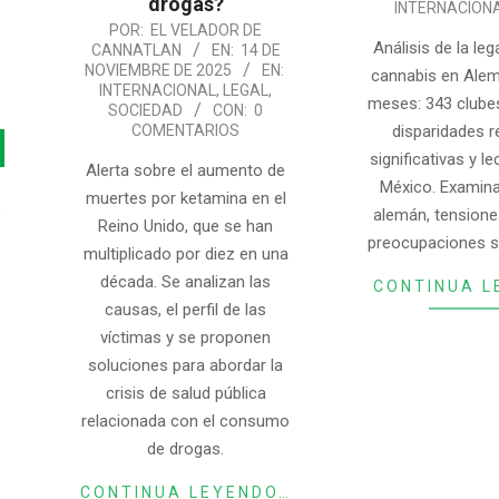
drogas?
28
INTERNACION
2025-
POR:
EL VELADOR DE
Análisis de la leg
CANNATLAN
EN:
14 DE
11-
NOVIEMBRE DE 2025
EN:
cannabis en Alem
14
INTERNACIONAL
,
LEGAL
,
meses: 343 clubes
SOCIEDAD
CON:
0
COMENTARIOS
disparidades r
significativas y l
Alerta sobre el aumento de
México. Examina
muertes por ketamina en el
o
alemán, tensiones
Reino Unido, que se han
preocupaciones s
multiplicado por diez en una
década. Se analizan las
CONTINUA L
causas, el perfil de las
víctimas y se proponen
soluciones para abordar la
crisis de salud pública
relacionada con el consumo
de drogas.
CONTINUA LEYENDO…