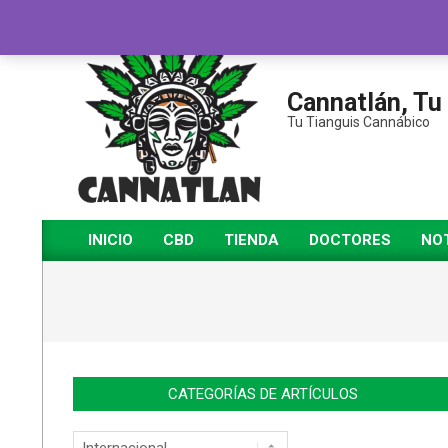
Saltar
al
contenido
Cannatlán, Tu
Tu Tianguis Cannábico
INICIO
CBD
TIENDA
DOCTORES
NOT
Menú
de
navegación
principal
CATEGORÍAS DE ARTÍCULOS
Categorías