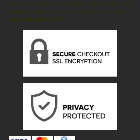
cbd, gotas de cannabi precio, cbd para dormir méxico, cbd
mexico, cbd oil precio, cannabidiol gotas precio méxico,
gotas sublinguales de cbd