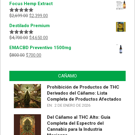
Focus Hemp Extract
$
2,699.00
$
2,399.00
Valorado
con
5.00
de
Destilado Premium
5
$
4,700.00
$
4,650.00
Valorado
con
5.00
de
EMACBD Preventivo 1500mg
5
$
800.00
$
700.00
CAÑAMO
Prohibición de Productos de THC
Derivados del Cáñamo: Lista
Completa de Productos Afectados
EN:
2 DE ENERO DE 2026
Del Cáñamo al THC Alto: Guía
Completa del Espectro del
Cannabis para la Industria