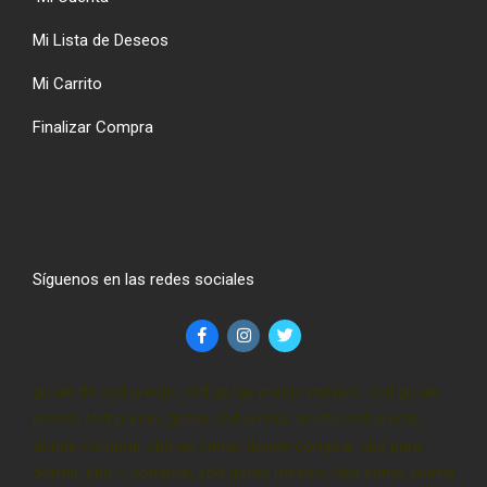
Mi Lista de Deseos
Mi Carrito
Finalizar Compra
Síguenos en las redes sociales
gotas de cbd precio, cbd gotas precio méxico, cbd gotas
precio, cbd precio, gotas cbd precio, aceite cbd precio,
donde comprar cbd en cdmx, donde comprar cbd para
dormir, cbd – comprar, cbd gotas méxico, cbd cdmx, pluma