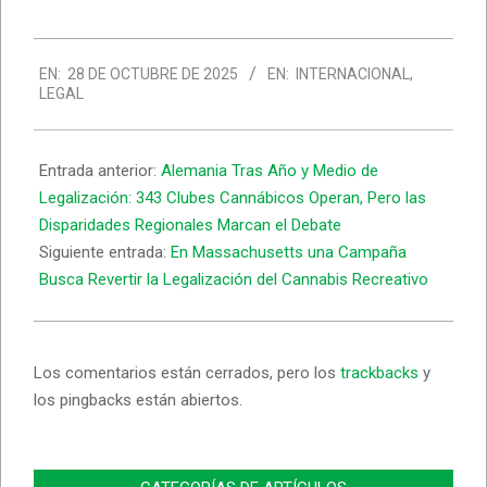
2025-
EN:
28 DE OCTUBRE DE 2025
EN:
INTERNACIONAL
,
10-
LEGAL
28
Entrada anterior:
Alemania Tras Año y Medio de
Legalización: 343 Clubes Cannábicos Operan, Pero las
Disparidades Regionales Marcan el Debate
Siguiente entrada:
En Massachusetts una Campaña
Busca Revertir la Legalización del Cannabis Recreativo
Los comentarios están cerrados, pero los
trackbacks
y
los pingbacks están abiertos.