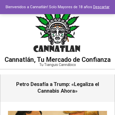
Saltar
Bienvenidos a Cannatlán! Solo Mayores de 18 años
Descartar
al
contenido
Cannatlán, Tu Mercado de Confianza
Tu Tianguis Cannábico
Menú
Petro Desafía a Trump: «Legaliza el
de
navegación
Cannabis Ahora»
principal