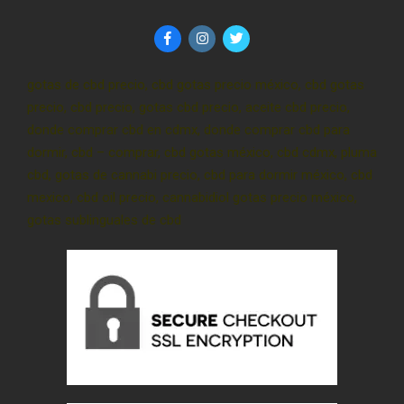
gotas de cbd precio, cbd gotas precio méxico, cbd gotas
precio, cbd precio, gotas cbd precio, aceite cbd precio,
donde comprar cbd en cdmx, donde comprar cbd para
dormir, cbd – comprar, cbd gotas méxico, cbd cdmx, pluma
cbd, gotas de cannabi precio, cbd para dormir méxico, cbd
mexico, cbd oil precio, cannabidiol gotas precio méxico,
gotas sublinguales de cbd