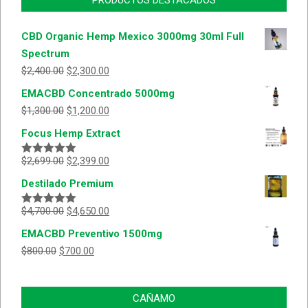
PRODUCTOS DESTACADOS
CBD Organic Hemp Mexico 3000mg 30ml Full
Spectrum
$
2,400.00
$
2,300.00
EMACBD Concentrado 5000mg
$
1,300.00
$
1,200.00
Focus Hemp Extract
$
2,699.00
$
2,399.00
Valorado
con
5.00
de
Destilado Premium
5
$
4,700.00
$
4,650.00
Valorado
con
5.00
de
EMACBD Preventivo 1500mg
5
$
800.00
$
700.00
CAÑAMO