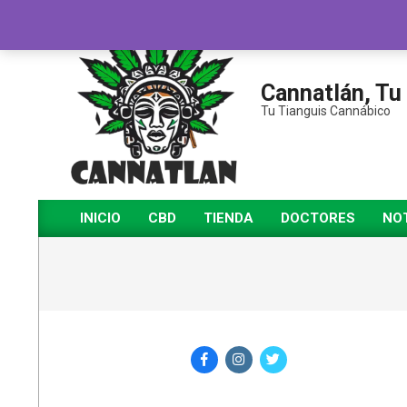
Saltar
al
contenido
Cannatlán, Tu
Tu Tianguis Cannábico
INICIO
CBD
TIENDA
DOCTORES
NOT
Menú
de
navegación
principal