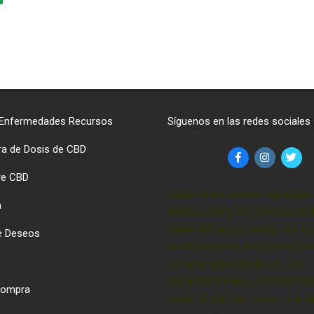
 Enfermedades Recursos
Síguenos en las redes sociales
ra de Dosis de CBD
re CBD
gotas de cbd precio, cbd gotas 
a
méxico, cbd gotas precio, cbd p
gotas cbd precio, aceite cbd pre
de Deseos
donde comprar cbd en cdmx, d
comprar cbd para dormir, cbd –
cbd gotas méxico, cbd cdmx, p
 Compra
gotas de cannabi precio, cbd pa