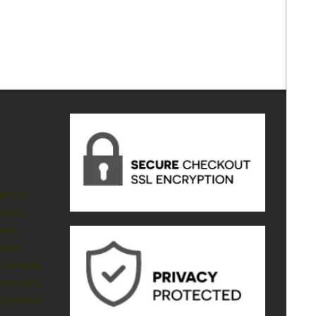
precio
recio,
cio,
onde
 comprar,
luma cbd,
ra dormir