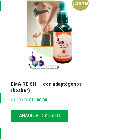
¡Oferta!
EMA REISHI – con adaptógenos
(kosher)
$
1,200.00
$
1,100.00
AÑADIR AL CARRITO