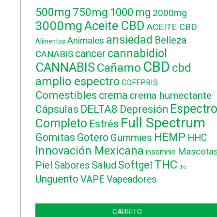
500mg
750mg
1000 mg
2000mg
3000mg
Aceite CBD
ACEITE CBD
ansiedad
Belleza
Animales
Alimentos
cannabidiol
cancer
CANABIS
CBD
CANNABIS
Cañamo
cbd
amplio espectro
COFEPRIS
Comestibles
crema
crema humectante
Espectr
DELTA8
Cápsulas
Depresión
Full Spectrum
Completo
Estrés
HEMP
Gomitas
Gotero
Gummies
HHC
Innovación Mexicana
Mascota
insomnio
THC
Softgel
Piel
Sabores
Salud
the
Unguento
VAPE
Vapeadores
CARRITO