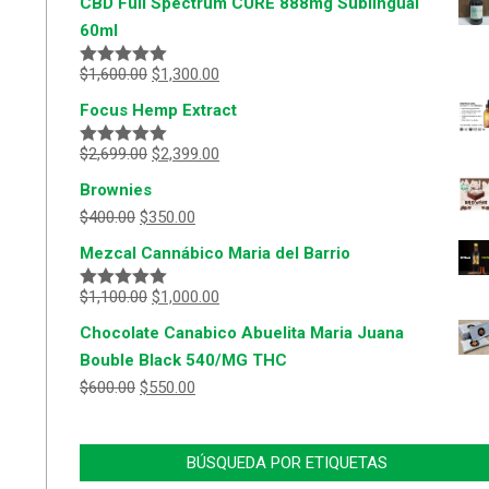
CBD Full Spectrum CURE 888mg Sublingual
60ml
$
1,600.00
$
1,300.00
Valorado
con
5.00
de
Focus Hemp Extract
5
$
2,699.00
$
2,399.00
Valorado
con
5.00
de
Brownies
5
$
400.00
$
350.00
Mezcal Cannábico Maria del Barrio
$
1,100.00
$
1,000.00
Valorado
con
5.00
de
Chocolate Canabico Abuelita Maria Juana
5
Bouble Black 540/MG THC
$
600.00
$
550.00
BÚSQUEDA POR ETIQUETAS