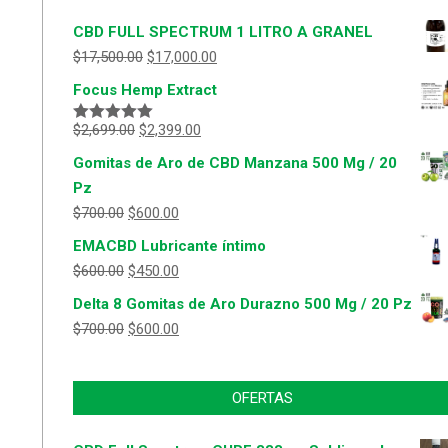
CBD FULL SPECTRUM 1 LITRO A GRANEL
$
17,500.00
$
17,000.00
Focus Hemp Extract
$
2,699.00
$
2,399.00
Valorado
con
5.00
de
Gomitas de Aro de CBD Manzana 500 Mg / 20
5
Pz
$
700.00
$
600.00
EMACBD Lubricante íntimo
$
600.00
$
450.00
Delta 8 Gomitas de Aro Durazno 500 Mg / 20 Pz
$
700.00
$
600.00
OFERTAS