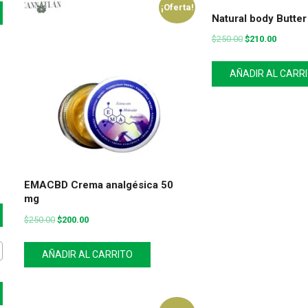
¡Oferta!
Natural body Butter
$
250.00
$
210.00
AÑADIR AL CARR
EMACBD Crema analgésica 50
mg
$
250.00
$
200.00
AÑADIR AL CARRITO