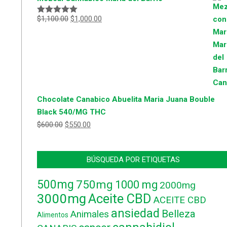
$
1,100.00
$
1,000.00
Valorado
con
5.00
de
5
Chocolate Canabico Abuelita Maria Juana Bouble
Black 540/MG THC
$
600.00
$
550.00
BÚSQUEDA POR ETIQUETAS
500mg
750mg
1000 mg
2000mg
3000mg
Aceite CBD
ACEITE CBD
ansiedad
Belleza
Animales
Alimentos