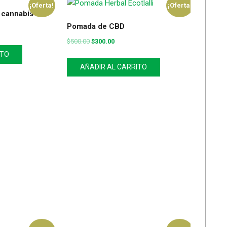
¡Oferta!
¡Oferta!
 cannabis oil
Pomada de CBD
$
500.00
$
300.00
ITO
AÑADIR AL CARRITO