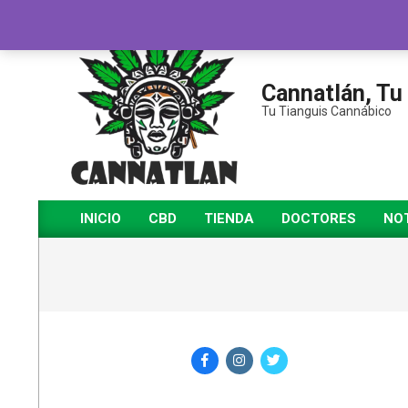
Saltar
al
contenido
Cannatlán, Tu
Tu Tianguis Cannábico
INICIO
CBD
TIENDA
DOCTORES
NOT
Menú
de
navegación
principal