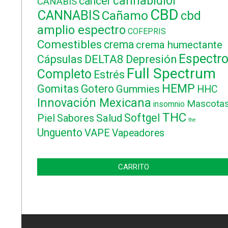
cannabidiol
cancer
CANABIS
CBD
CANNABIS
Cañamo
cbd
amplio espectro
COFEPRIS
Comestibles
crema
crema humectante
Espectr
DELTA8
Cápsulas
Depresión
Full Spectrum
Completo
Estrés
HEMP
Gomitas
Gotero
Gummies
HHC
Innovación Mexicana
Mascota
insomnio
THC
Softgel
Piel
Sabores
Salud
the
Unguento
VAPE
Vapeadores
CARRITO