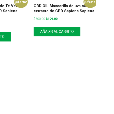
¡Oferta!
¡Oferta!
 de Té Verde
CBD OIL Mascarilla de uva con
D Sapiens
extracto de CBD Sapiens Sapiens
$
500.00
$
499.00
AÑADIR AL CARRITO
ITO