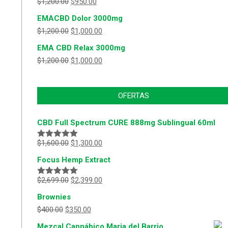
$
1,200.00
$
950.00
EMACBD Dolor 3000mg
$
1,200.00
$
1,000.00
EMA CBD Relax 3000mg
$
1,200.00
$
1,000.00
OFERTAS
CBD Full Spectrum CURE 888mg Sublingual 60ml
$
1,600.00
$
1,300.00
Valorado
con
5.00
de
Focus Hemp Extract
5
$
2,699.00
$
2,399.00
Valorado
con
5.00
de
Brownies
5
$
400.00
$
350.00
Mezcal Cannábico Maria del Barrio