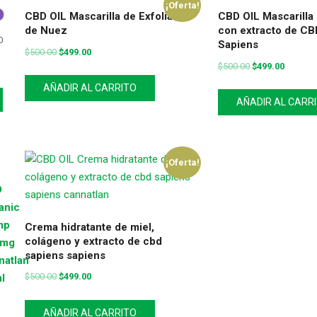
¡Oferta!
CBD OIL Mascarilla de Exfoliante
CBD OIL Mascarilla
de Nuez
con extracto de CB
Precio
Precio
0
Sapiens
mínimo
máximo
$
500.00
$
499.00
$
500.00
$
499.00
AÑADIR AL CARRITO
AÑADIR AL CARR
¡Oferta!
Crema hidratante de miel,
colágeno y extracto de cbd
sapiens sapiens
$
500.00
$
499.00
AÑADIR AL CARRITO