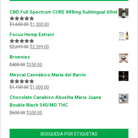
CBD Full Spectrum CURE 888mg Sublingual 60ml
$
1,600.00
$
1,300.00
Valorado
con
5.00
de
Focus Hemp Extract
5
$
2,699.00
$
2,399.00
Valorado
con
5.00
de
Brownies
5
$
400.00
$
350.00
Mezcal Cannábico Maria del Barrio
$
1,100.00
$
1,000.00
Valorado
con
5.00
de
Chocolate Canabico Abuelita Maria Juana
5
Bouble Black 540/MG THC
$
600.00
$
550.00
BÚSQUEDA POR ETIQUETAS