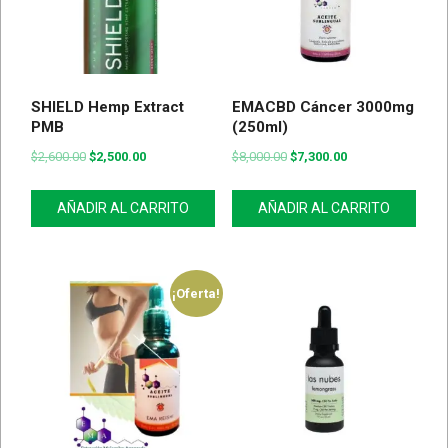
SHIELD Hemp Extract
EMACBD Cáncer 3000mg
PMB
(250ml)
$
2,600.00
$
2,500.00
$
8,000.00
$
7,300.00
AÑADIR AL CARRITO
AÑADIR AL CARRITO
¡Oferta!