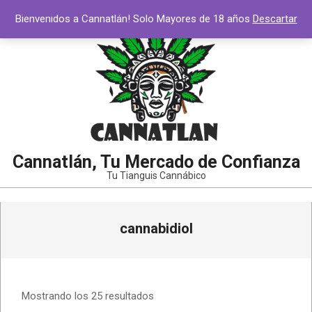
Saltar
Bienvenidos a Cannatlán! Solo Mayores de 18 años
Descartar
al
contenido
Cannatlán, Tu Mercado de Confianza
Tu Tianguis Cannábico
Menú
cannabidiol
de
navegación
principal
Mostrando los 25 resultados