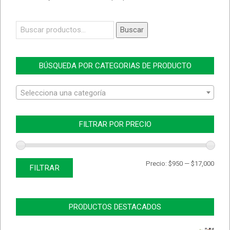
Buscar
Buscar
por:
BÚSQUEDA POR CATEGORIAS DE PRODUCTO
Selecciona una categoría
FILTRAR POR PRECIO
Prec
Prec
Precio:
$950
—
$17,000
FILTRAR
míni
máx
PRODUCTOS DESTACADOS