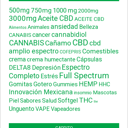
500mg
750mg
1000 mg
2000mg
3000mg
Aceite CBD
ACEITE CBD
ansiedad
Belleza
Animales
Alimentos
cannabidiol
cancer
CANABIS
CBD
CANNABIS
Cañamo
cbd
amplio espectro
Comestibles
COFEPRIS
crema
Cápsulas
crema humectante
Espectro
DELTA8
Depresión
Full Spectrum
Completo
Estrés
HEMP
Gomitas
Gotero
Gummies
HHC
Innovación Mexicana
Mascotas
insomnio
THC
Softgel
Piel
Sabores
Salud
the
Unguento
VAPE
Vapeadores