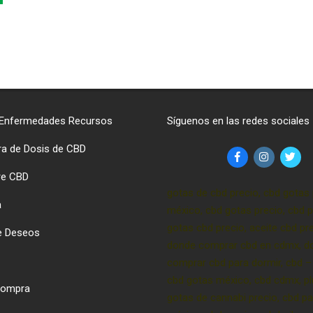
 Enfermedades Recursos
Síguenos en las redes sociales
ra de Dosis de CBD
re CBD
gotas de cbd precio, cbd gotas 
a
méxico, cbd gotas precio, cbd p
gotas cbd precio, aceite cbd pre
de Deseos
donde comprar cbd en cdmx, d
comprar cbd para dormir, cbd –
cbd gotas méxico, cbd cdmx, p
 Compra
gotas de cannabi precio, cbd pa