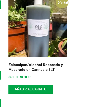
¡Oferta!
Zalcualpan/Alcohol Reposado y
Maserado en Cannabis 1LT
$
600.00
$
400.00
AÑADIR AL CARRITO