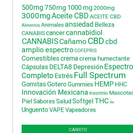
500mg
750mg
1000 mg
2000mg
3000mg
Aceite CBD
ACEITE CBD
ansiedad
Belleza
Animales
Alimentos
cannabidiol
cancer
CANABIS
CBD
CANNABIS
Cañamo
cbd
amplio espectro
COFEPRIS
Comestibles
crema
crema humectante
Espectr
DELTA8
Cápsulas
Depresión
Full Spectrum
Completo
Estrés
HEMP
Gomitas
Gotero
Gummies
HHC
Innovación Mexicana
Mascota
insomnio
THC
Softgel
Piel
Sabores
Salud
the
Unguento
VAPE
Vapeadores
CARRITO