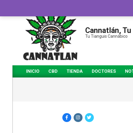
Saltar
al
contenido
Cannatlán, Tu
Tu Tianguis Cannábico
INICIO
CBD
TIENDA
DOCTORES
NOT
Menú
de
navegación
principal