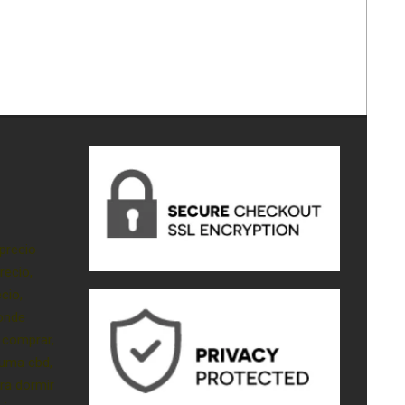
precio
recio,
cio,
onde
 comprar,
luma cbd,
ra dormir