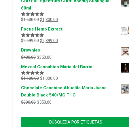
CBD Full Spectrum CURE 888mg Sublingual
60ml
$
1,600.00
$
1,300.00
Valorado
con
5.00
de
Focus Hemp Extract
5
$
2,699.00
$
2,399.00
Valorado
con
5.00
de
Brownies
5
$
400.00
$
350.00
Mezcal Cannábico Maria del Barrio
$
1,100.00
$
1,000.00
Valorado
con
5.00
de
Chocolate Canabico Abuelita Maria Juana
5
Bouble Black 540/MG THC
$
600.00
$
550.00
BÚSQUEDA POR ETIQUETAS