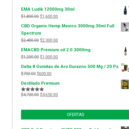
EMA Ludik 12000mg 30ml
$
1,800.00
$
1,600.00
CBD Organic Hemp Mexico 3000mg 30ml Full
Spectrum
$
2,400.00
$
2,300.00
EMACBD Premium oil 2.0 3000mg
$
1,200.00
$
1,000.00
Delta 8 Gomitas de Aro Durazno 500 Mg / 20 Pz
$
700.00
$
600.00
Destilado Premium
$
4,700.00
$
4,650.00
Valorado
con
5.00
de
5
OFERTAS