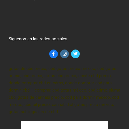
Síguenos en las redes sociales
gotas de cbd precio, cbd gotas precio méxico, cbd gotas
precio, cbd precio, gotas cbd precio, aceite cbd precio,
donde comprar cbd en cdmx, donde comprar cbd para
dormir, cbd – comprar, cbd gotas méxico, cbd cdmx, pluma
cbd, gotas de cannabi precio, cbd para dormir méxico, cbd
mexico, cbd oil precio, cannabidiol gotas precio méxico,
gotas sublinguales de cbd