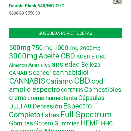
Bouble Black 540/MG THC
$
600.00
$
550.00
BÚSQUEDA POR ETIQUETAS
500mg
750mg
1000 mg
2000mg
3000mg
Aceite CBD
ACEITE CBD
ansiedad
Belleza
Animales
Alimentos
cannabidiol
cancer
CANABIS
CBD
CANNABIS
Cañamo
cbd
amplio espectro
Comestibles
COFEPRIS
crema
Cápsulas
crema humectante
Espectro
DELTA8
Depresión
Full Spectrum
Completo
Estrés
HEMP
Gomitas
Gotero
Gummies
HHC