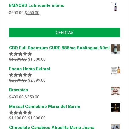
EMACBD Lubricante íntimo
$
600.00
$
450.00
OFERTAS
CBD Full Spectrum CURE 888mg Sublingual 60ml
$
1,600.00
$
1,300.00
Valorado
con
5.00
de
Focus Hemp Extract
5
$
2,699.00
$
2,399.00
Valorado
con
5.00
de
Brownies
5
$
400.00
$
350.00
Mezcal Cannábico Maria del Barrio
$
1,100.00
$
1,000.00
Valorado
con
5.00
de
Chocolate Canabico Abuelita Maria Juana
5