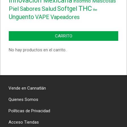
Innovación Mexicana
Mascotas
insomnio
THC
Softgel
Piel
Sabores
Salud
the
Unguento
VAPE
Vapeadores
CARRITO
No hay productos en el carrito.
Vende en Cannatlán
Quienes Somos
Políticas de Privacidad
Acceso Tiendas