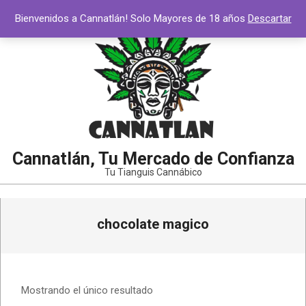
Saltar
Bienvenidos a Cannatlán! Solo Mayores de 18 años
Descartar
al
contenido
Cannatlán, Tu Mercado de Confianza
Tu Tianguis Cannábico
Menú
chocolate magico
de
navegación
principal
Mostrando el único resultado