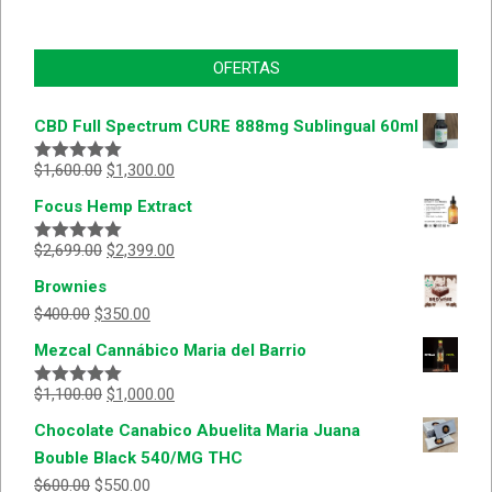
OFERTAS
CBD Full Spectrum CURE 888mg Sublingual 60ml
$
1,600.00
$
1,300.00
Valorado
con
5.00
de
Focus Hemp Extract
5
$
2,699.00
$
2,399.00
Valorado
con
5.00
de
Brownies
5
$
400.00
$
350.00
Mezcal Cannábico Maria del Barrio
$
1,100.00
$
1,000.00
Valorado
con
5.00
de
Chocolate Canabico Abuelita Maria Juana
5
Bouble Black 540/MG THC
$
600.00
$
550.00