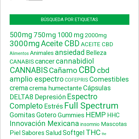
BÚSQUEDA POR ETIQUETAS
500mg
750mg
1000 mg
2000mg
3000mg
Aceite CBD
ACEITE CBD
ansiedad
Belleza
Animales
Alimentos
cannabidiol
cancer
CANABIS
CBD
CANNABIS
Cañamo
cbd
amplio espectro
Comestibles
COFEPRIS
crema
Cápsulas
crema humectante
Espectro
DELTA8
Depresión
Full Spectrum
Completo
Estrés
HEMP
Gomitas
Gotero
Gummies
HHC
Innovación Mexicana
Mascotas
insomnio
THC
Softgel
Piel
Sabores
Salud
the