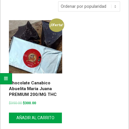
¡Oferta!
Chocolate Canabico
Abuelita Maria Juana
PREMIUM 200/MG THC
$
350.00
$
300.00
AÑADIR AL CARRITO