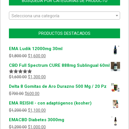
BÚSQUEDA POR CATEGORIAS DE PRODUCTO
Selecciona una categoría
PRODUCTOS DESTACADOS
EMA Ludik 12000mg 30ml
$
1,800.00
$
1,600.00
CBD Full Spectrum CURE 888mg Sublingual 60ml
$
1,600.00
$
1,300.00
Valorado
con
5.00
de
Delta 8 Gomitas de Aro Durazno 500 Mg / 20 Pz
5
$
700.00
$
600.00
EMA REISHI - con adaptógenos (kosher)
$
1,200.00
$
1,100.00
EMACBD Diabetes 3000mg
$
1,200.00
$
1,000.00