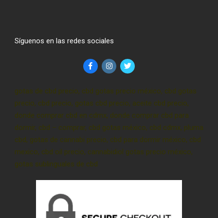
Síguenos en las redes sociales
gotas de cbd precio, cbd gotas precio méxico, cbd gotas
precio, cbd precio, gotas cbd precio, aceite cbd precio,
donde comprar cbd en cdmx, donde comprar cbd para
dormir, cbd – comprar, cbd gotas méxico, cbd cdmx, pluma
cbd, gotas de cannabi precio, cbd para dormir méxico, cbd
mexico, cbd oil precio, cannabidiol gotas precio méxico,
gotas sublinguales de cbd