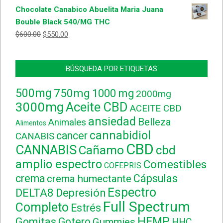
con
5.00
de
Chocolate Canabico Abuelita Maria Juana
5
Bouble Black 540/MG THC
$
600.00
$
550.00
BÚSQUEDA POR ETIQUETAS
500mg
750mg
1000 mg
2000mg
3000mg
Aceite CBD
ACEITE CBD
ansiedad
Belleza
Animales
Alimentos
cannabidiol
cancer
CANABIS
CBD
CANNABIS
Cañamo
cbd
amplio espectro
Comestibles
COFEPRIS
crema
Cápsulas
crema humectante
Espectro
DELTA8
Depresión
Full Spectrum
Completo
Estrés
HEMP
Gomitas
Gotero
Gummies
HHC