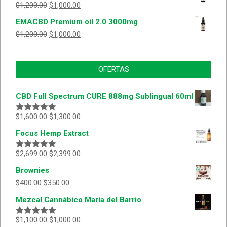
$
1,200.00
$
1,000.00
EMACBD Premium oil 2.0 3000mg
$
1,200.00
$
1,000.00
OFERTAS
CBD Full Spectrum CURE 888mg Sublingual 60ml
$
1,600.00
$
1,300.00
Valorado
con
5.00
de
Focus Hemp Extract
5
$
2,699.00
$
2,399.00
Valorado
con
5.00
de
Brownies
5
$
400.00
$
350.00
Mezcal Cannábico Maria del Barrio
$
1,100.00
$
1,000.00
Valorado