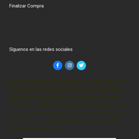
Finalizar Compra
Síguenos en las redes sociales
gotas de cbd precio, cbd gotas precio méxico, cbd gotas
precio, cbd precio, gotas cbd precio, aceite cbd precio,
donde comprar cbd en cdmx, donde comprar cbd para
dormir, cbd – comprar, cbd gotas méxico, cbd cdmx, pluma
cbd, gotas de cannabi precio, cbd para dormir méxico, cbd
mexico, cbd oil precio, cannabidiol gotas precio méxico,
gotas sublinguales de cbd