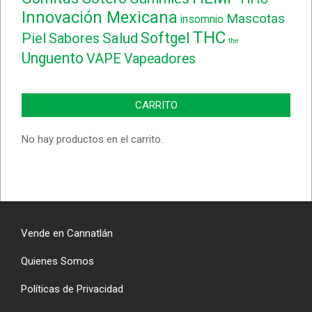
Innovación Mexicana
Mascotas
insomnio
THC
Softgel
Piel
Sabores
Salud
the
Unguento
VAPE
Vapeadores
CARRITO
No hay productos en el carrito.
Vende en Cannatlán
Quienes Somos
Políticas de Privacidad