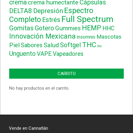
crema
Cápsulas
crema humectante
Espectro
DELTA8
Depresión
Full Spectrum
Completo
Estrés
HEMP
Gomitas
Gotero
Gummies
HHC
Innovación Mexicana
Mascotas
insomnio
THC
Softgel
Piel
Sabores
Salud
the
Unguento
VAPE
Vapeadores
CARRITO
No hay productos en el carrito.
Vende en Cannatlán