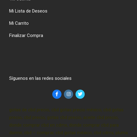
Mi Lista de Deseos
Mi Carrito
Finalizar Compra
Síguenos en las redes sociales
gotas de cbd precio, cbd gotas precio méxico, cbd gotas
precio, cbd precio, gotas cbd precio, aceite cbd precio,
donde comprar cbd en cdmx, donde comprar cbd para
dormir, cbd – comprar, cbd gotas méxico, cbd cdmx, pluma