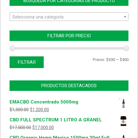
BÚSQUEDA POR CATEGORIAS DE PRODUCTO
Selecciona una categoría
FILTRAR POR PRECIO
Prec
Prec
Precio:
$300
—
$400
FILTRAR
míni
máx
PRODUCTOS DESTACADOS
EMACBD Concentrado 5000mg
$
1,300.00
$
1,200.00
CBD FULL SPECTRUM 1 LITRO A GRANEL
$
17,500.00
$
17,000.00
CBD Organic Hemp Mexico 1500mg 30ml Full