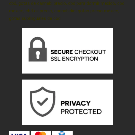
cbd, gotas de cannabi precio, cbd para dormir méxico, cbd
mexico, cbd oil precio, cannabidiol gotas precio méxico,
gotas sublinguales de cbd