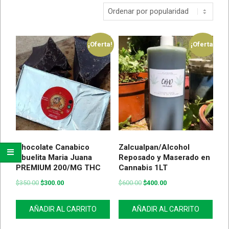
¡Oferta!
¡Oferta!
Chocolate Canabico
Zalcualpan/Alcohol
Abuelita Maria Juana
Reposado y Maserado en
PREMIUM 200/MG THC
Cannabis 1LT
$
350.00
$
300.00
$
600.00
$
400.00
AÑADIR AL CARRITO
AÑADIR AL CARRITO