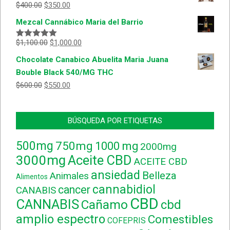
$
400.00
$
350.00
Mezcal Cannábico Maria del Barrio
$
1,100.00
$
1,000.00
Valorado
con
5.00
de
Chocolate Canabico Abuelita Maria Juana
5
Bouble Black 540/MG THC
$
600.00
$
550.00
BÚSQUEDA POR ETIQUETAS
500mg
750mg
1000 mg
2000mg
3000mg
Aceite CBD
ACEITE CBD
ansiedad
Belleza
Animales
Alimentos
cannabidiol
cancer
CANABIS
CBD
CANNABIS
Cañamo
cbd
amplio espectro
Comestibles
COFEPRIS