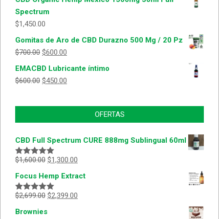
Spectrum
$
1,450.00
Gomitas de Aro de CBD Durazno 500 Mg / 20 Pz
$
700.00
$
600.00
EMACBD Lubricante íntimo
$
600.00
$
450.00
OFERTAS
CBD Full Spectrum CURE 888mg Sublingual 60ml
$
1,600.00
$
1,300.00
Valorado
con
5.00
de
Focus Hemp Extract
5
$
2,699.00
$
2,399.00
Valorado
con
5.00
de
Brownies
5