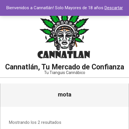
Saltar
Bienvenidos a Cannatlán! Solo Mayores de 18 años
Descartar
al
contenido
Cannatlán, Tu Mercado de Confianza
Tu Tianguis Cannábico
Menú
mota
de
navegación
principal
Mostrando los 2 resultados