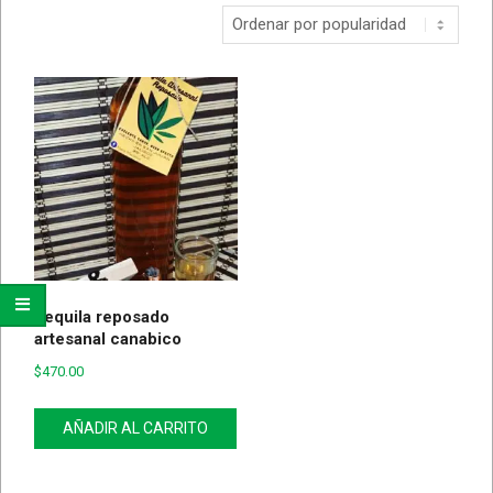
Tequila reposado
artesanal canabico
$
470.00
AÑADIR AL CARRITO