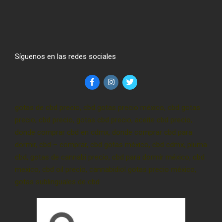
Síguenos en las redes sociales
gotas de cbd precio, cbd gotas precio méxico, cbd gotas
precio, cbd precio, gotas cbd precio, aceite cbd precio,
donde comprar cbd en cdmx, donde comprar cbd para
dormir, cbd – comprar, cbd gotas méxico, cbd cdmx, pluma
cbd, gotas de cannabi precio, cbd para dormir méxico, cbd
mexico, cbd oil precio, cannabidiol gotas precio méxico,
gotas sublinguales de cbd