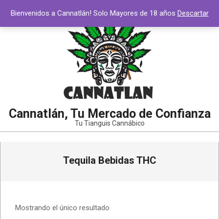
Saltar
Bienvenidos a Cannatlán! Solo Mayores de 18 años
Descartar
al
contenido
Cannatlán, Tu Mercado de Confianza
Tu Tianguis Cannábico
Menú
Tequila Bebidas THC
de
navegación
principal
Mostrando el único resultado