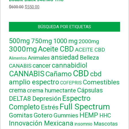
$
600.00
$
550.00
BÚSQUEDA POR ETIQUETAS
500mg
750mg
1000 mg
2000mg
3000mg
Aceite CBD
ACEITE CBD
ansiedad
Belleza
Animales
Alimentos
cannabidiol
cancer
CANABIS
CBD
CANNABIS
Cañamo
cbd
amplio espectro
Comestibles
COFEPRIS
crema
Cápsulas
crema humectante
Espectro
DELTA8
Depresión
Full Spectrum
Completo
Estrés
HEMP
Gomitas
Gotero
Gummies
HHC
Innovación Mexicana
Mascotas
insomnio