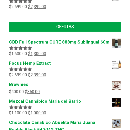
$
2,699.00
$
2,399.00
Valorado
con
5.00
de
5
OFERTAS
CBD Full Spectrum CURE 888mg Sublingual 60ml
$
1,600.00
$
1,300.00
Valorado
con
5.00
de
Focus Hemp Extract
5
$
2,699.00
$
2,399.00
Valorado
con
5.00
de
Brownies
5
$
400.00
$
350.00
Mezcal Cannábico Maria del Barrio
$
1,100.00
$
1,000.00
Valorado
con
5.00
de
Chocolate Canabico Abuelita Maria Juana
5
Bouble Black 540/MG THC