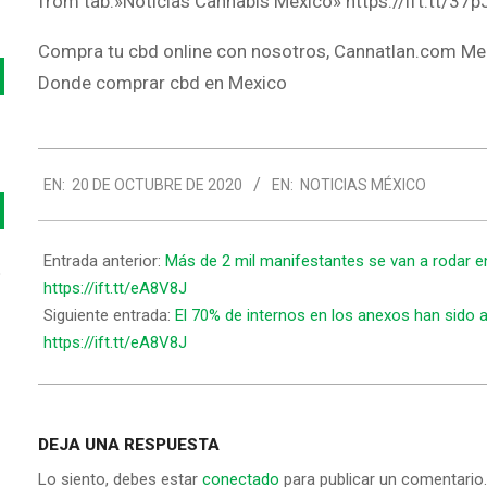
from tab:»Noticias Cannabis Mexico» https://ift.tt/37
Compra tu cbd online con nosotros, Cannatlan.com Me
Donde comprar cbd en Mexico
2020-
EN:
20 DE OCTUBRE DE 2020
EN:
NOTICIAS MÉXICO
10-
20
Entrada anterior:
Más de 2 mil manifestantes se van a rodar e
o
https://ift.tt/eA8V8J
Siguiente entrada:
El 70% de internos en los anexos han sido 
https://ift.tt/eA8V8J
DEJA UNA RESPUESTA
Lo siento, debes estar
conectado
para publicar un comentario