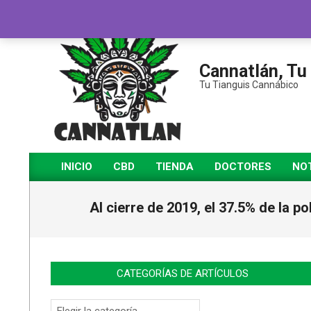
Saltar
al
contenido
Cannatlán, Tu
Tu Tianguis Cannábico
INICIO
CBD
TIENDA
DOCTORES
NOT
Menú
de
Al cierre de 2019, el 37.5% de la po
navegación
principal
CATEGORÍAS DE ARTÍCULOS
Categorías