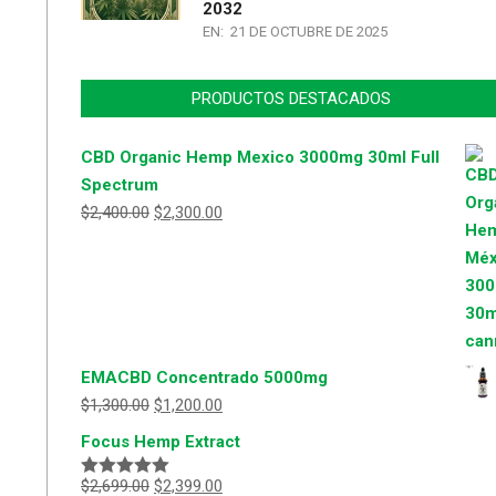
2032
EN:
21 DE OCTUBRE DE 2025
PRODUCTOS DESTACADOS
CBD Organic Hemp Mexico 3000mg 30ml Full
Spectrum
$
2,400.00
$
2,300.00
EMACBD Concentrado 5000mg
$
1,300.00
$
1,200.00
Focus Hemp Extract
$
2,699.00
$
2,399.00
Valorado