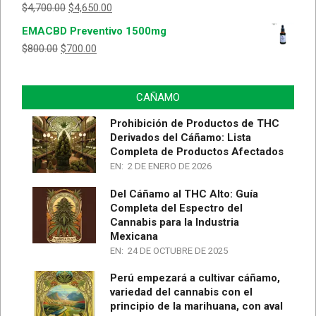
$
4,700.00
$
4,650.00
Valorado
con
5.00
de
EMACBD Preventivo 1500mg
5
$
800.00
$
700.00
CAÑAMO
Prohibición de Productos de THC
Derivados del Cáñamo: Lista
Completa de Productos Afectados
EN:
2 DE ENERO DE 2026
Del Cáñamo al THC Alto: Guía
Completa del Espectro del
Cannabis para la Industria
Mexicana
EN:
24 DE OCTUBRE DE 2025
Perú empezará a cultivar cáñamo,
variedad del cannabis con el
principio de la marihuana, con aval