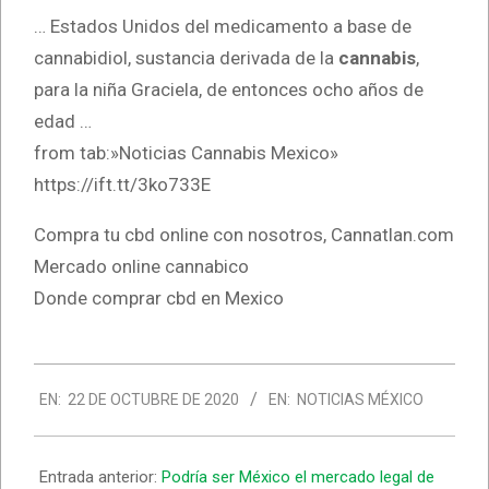
… Estados Unidos del medicamento a base de
cannabidiol, sustancia derivada de la
cannabis
,
para la niña Graciela, de entonces ocho años de
edad …
from tab:»Noticias Cannabis Mexico»
https://ift.tt/3ko733E
Compra tu cbd online con nosotros, Cannatlan.com
Mercado online cannabico
Donde comprar cbd en Mexico
2020-
EN:
22 DE OCTUBRE DE 2020
EN:
NOTICIAS MÉXICO
10-
22
Entrada anterior:
Podría ser México el mercado legal de