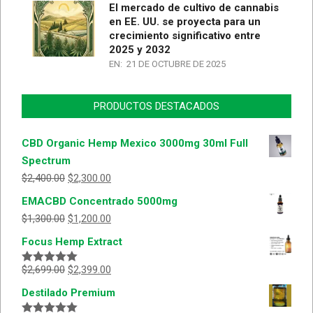
El mercado de cultivo de cannabis
en EE. UU. se proyecta para un
crecimiento significativo entre
2025 y 2032
EN:
21 DE OCTUBRE DE 2025
PRODUCTOS DESTACADOS
CBD Organic Hemp Mexico 3000mg 30ml Full
Spectrum
$
2,400.00
$
2,300.00
EMACBD Concentrado 5000mg
$
1,300.00
$
1,200.00
Focus Hemp Extract
$
2,699.00
$
2,399.00
Valorado
con
5.00
de
Destilado Premium
5