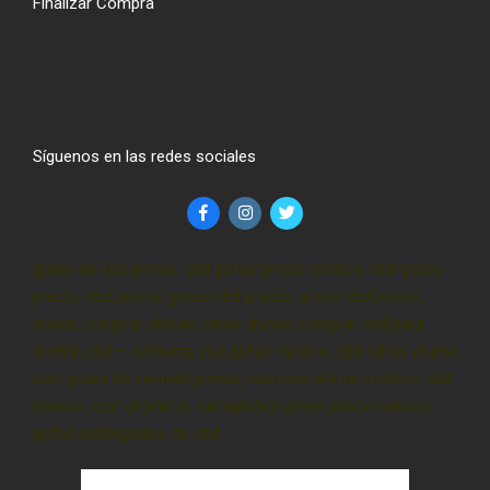
Finalizar Compra
Síguenos en las redes sociales
gotas de cbd precio, cbd gotas precio méxico, cbd gotas
precio, cbd precio, gotas cbd precio, aceite cbd precio,
donde comprar cbd en cdmx, donde comprar cbd para
dormir, cbd – comprar, cbd gotas méxico, cbd cdmx, pluma
cbd, gotas de cannabi precio, cbd para dormir méxico, cbd
mexico, cbd oil precio, cannabidiol gotas precio méxico,
gotas sublinguales de cbd