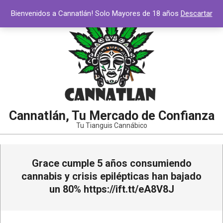
Saltar
Bienvenidos a Cannatlán! Solo Mayores de 18 años
Descartar
al
contenido
Cannatlán, Tu Mercado de Confianza
Tu Tianguis Cannábico
Menú
Grace cumple 5 años consumiendo
de
navegación
cannabis y crisis epilépticas han bajado
principal
un 80% https://ift.tt/eA8V8J