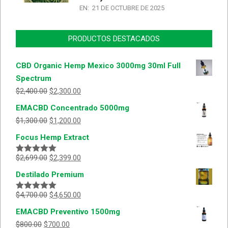
EN:
21 DE OCTUBRE DE 2025
PRODUCTOS DESTACADOS
CBD Organic Hemp Mexico 3000mg 30ml Full
Spectrum
$
2,400.00
$
2,300.00
EMACBD Concentrado 5000mg
$
1,300.00
$
1,200.00
Focus Hemp Extract
$
2,699.00
$
2,399.00
Valorado
con
5.00
de
Destilado Premium
5
$
4,700.00
$
4,650.00
Valorado
con
5.00
de
EMACBD Preventivo 1500mg
5
$
800.00
$
700.00