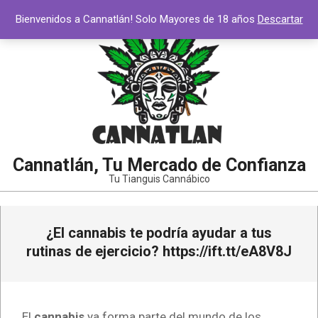
Saltar
Bienvenidos a Cannatlán! Solo Mayores de 18 años
Descartar
al
contenido
Cannatlán, Tu Mercado de Confianza
Tu Tianguis Cannábico
Menú
¿El cannabis te podría ayudar a tus
de
navegación
rutinas de ejercicio? https://ift.tt/eA8V8J
principal
El
cannabis
ya forma parte del mundo de los