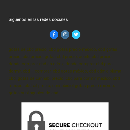
Síguenos en las redes sociales
gotas de cbd precio, cbd gotas precio méxico, cbd gotas
precio, cbd precio, gotas cbd precio, aceite cbd precio,
donde comprar cbd en cdmx, donde comprar cbd para
dormir, cbd – comprar, cbd gotas méxico, cbd cdmx, pluma
cbd, gotas de cannabi precio, cbd para dormir méxico, cbd
mexico, cbd oil precio, cannabidiol gotas precio méxico,
gotas sublinguales de cbd