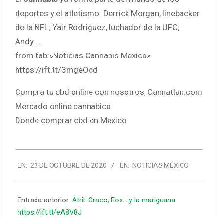
deportes y el atletismo. Derrick Morgan, linebacker
de la NFL; Yair Rodriguez, luchador de la UFC;
Andy …
from tab:»Noticias Cannabis Mexico»
https://ift.tt/3mgeOcd
Compra tu cbd online con nosotros, Cannatlan.com
Mercado online cannabico
Donde comprar cbd en Mexico
2020-
EN:
23 DE OCTUBRE DE 2020
EN:
NOTICIAS MÉXICO
10-
23
Entrada anterior:
Atril: Graco, Fox… y la mariguana
https://ift.tt/eA8V8J