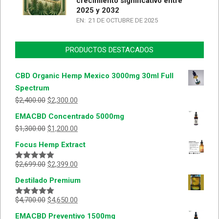
crecimiento significativo entre
2025 y 2032
EN:
21 DE OCTUBRE DE 2025
PRODUCTOS DESTACADOS
CBD Organic Hemp Mexico 3000mg 30ml Full
Spectrum
$
2,400.00
$
2,300.00
EMACBD Concentrado 5000mg
$
1,300.00
$
1,200.00
Focus Hemp Extract
$
2,699.00
$
2,399.00
Valorado
con
5.00
de
Destilado Premium
5
$
4,700.00
$
4,650.00
Valorado
con
5.00
de
EMACBD Preventivo 1500mg
5