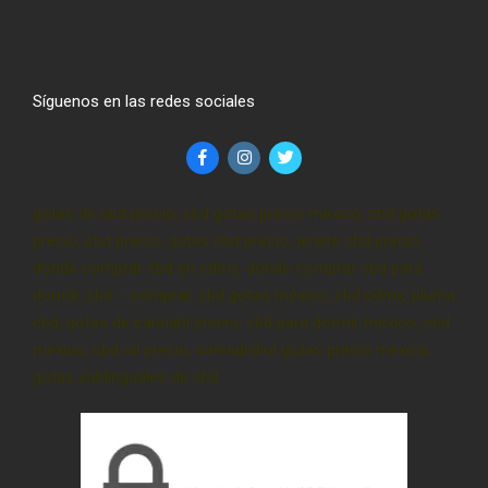
Síguenos en las redes sociales
gotas de cbd precio, cbd gotas precio méxico, cbd gotas
precio, cbd precio, gotas cbd precio, aceite cbd precio,
donde comprar cbd en cdmx, donde comprar cbd para
dormir, cbd – comprar, cbd gotas méxico, cbd cdmx, pluma
cbd, gotas de cannabi precio, cbd para dormir méxico, cbd
mexico, cbd oil precio, cannabidiol gotas precio méxico,
gotas sublinguales de cbd