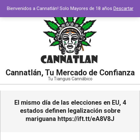
Saltar
Bienvenidos a Cannatlán! Solo Mayores de 18 años
Descartar
al
contenido
Cannatlán, Tu Mercado de Confianza
Tu Tianguis Cannábico
Menú
El mismo día de las elecciones en EU, 4
de
navegación
estados definen legalización sobre
principal
mariguana https://ift.tt/eA8V8J