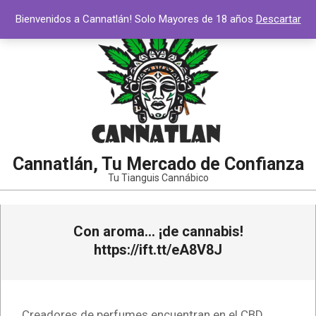
Saltar
Bienvenidos a Cannatlán! Solo Mayores de 18 años
Descartar
al
contenido
Cannatlán, Tu Mercado de Confianza
Tu Tianguis Cannábico
Menú
Con aroma… ¡de cannabis!
de
navegación
https://ift.tt/eA8V8J
principal
Creadores de perfumes encuentran en el CBD,