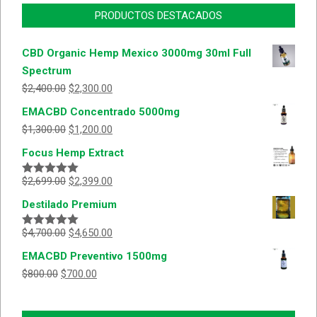
PRODUCTOS DESTACADOS
CBD Organic Hemp Mexico 3000mg 30ml Full
Spectrum
$
2,400.00
$
2,300.00
EMACBD Concentrado 5000mg
$
1,300.00
$
1,200.00
Focus Hemp Extract
$
2,699.00
$
2,399.00
Valorado
con
5.00
de
Destilado Premium
5
$
4,700.00
$
4,650.00
Valorado
con
5.00
de
EMACBD Preventivo 1500mg
5
$
800.00
$
700.00