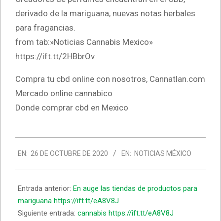
derivado de la mariguana, nuevas notas herbales
para fragancias.
from tab:»Noticias Cannabis Mexico»
https://ift.tt/2HBbrOv
Compra tu cbd online con nosotros, Cannatlan.com
Mercado online cannabico
Donde comprar cbd en Mexico
2020-
EN:
26 DE OCTUBRE DE 2020
EN:
NOTICIAS MÉXICO
10-
26
Entrada anterior:
En auge las tiendas de productos para
mariguana https://ift.tt/eA8V8J
Siguiente entrada:
cannabis https://ift.tt/eA8V8J