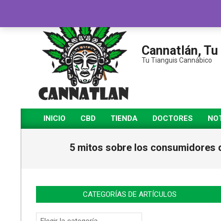
Saltar
al
contenido
Cannatlán, Tu
Tu Tianguis Cannábico
INICIO
CBD
TIENDA
DOCTORES
NOT
Menú
de
5 mitos sobre los consumidores d
navegación
principal
CATEGORÍAS DE ARTÍCULOS
Categorías