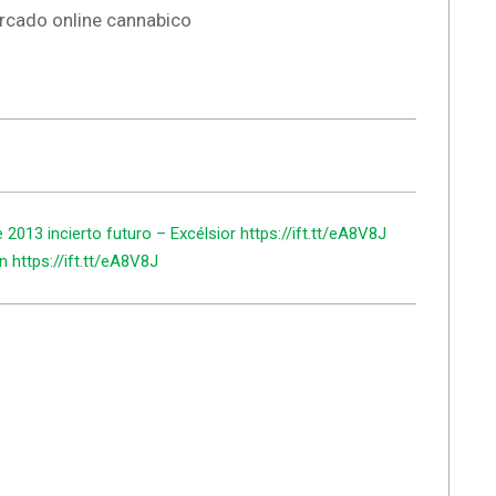
rcado online cannabico
 2013 incierto futuro – Excélsior https://ift.tt/eA8V8J
 https://ift.tt/eA8V8J
.