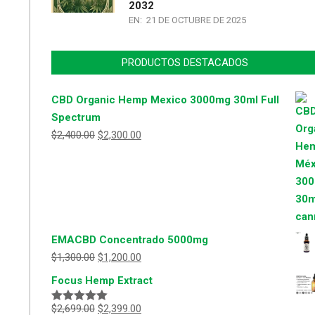
2032
EN:
21 DE OCTUBRE DE 2025
PRODUCTOS DESTACADOS
CBD Organic Hemp Mexico 3000mg 30ml Full
Spectrum
$
2,400.00
$
2,300.00
EMACBD Concentrado 5000mg
$
1,300.00
$
1,200.00
Focus Hemp Extract
$
2,699.00
$
2,399.00
Valorado