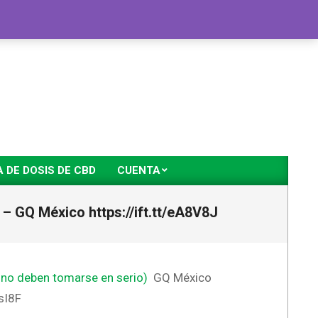
DE DOSIS DE CBD
CUENTA
– GQ México https://ift.tt/eA8V8J
 no deben tomarse en serio)
GQ México
sI8F