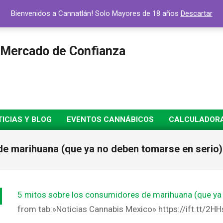
Bienvenidos a Cannatlán! Solo Mayores de 18 años
Descartar
 Mercado de Confianza
ICIAS Y BLOG
EVENTOS CANNÁBICOS
CALCULADORA 
e marihuana (que ya no deben tomarse en serio) 
5 mitos sobre los consumidores de marihuana (que ya
from tab:»Noticias Cannabis Mexico» https://ift.tt/2HH