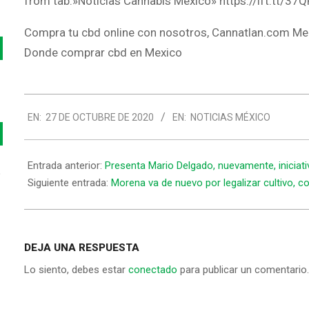
from tab:»Noticias Cannabis Mexico» https://ift.tt/37
Compra tu cbd online con nosotros, Cannatlan.com Me
Donde comprar cbd en Mexico
2020-
EN:
27 DE OCTUBRE DE 2020
EN:
NOTICIAS MÉXICO
10-
27
Entrada anterior:
Presenta Mario Delgado, nuevamente, iniciativ
o
Siguiente entrada:
Morena va de nuevo por legalizar cultivo, 
DEJA UNA RESPUESTA
Lo siento, debes estar
conectado
para publicar un comentario