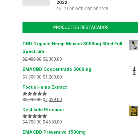
2032
EN:
21 DE OCTUBRE DE 2025
PRODUCTOS DESTACADOS
CBD Organic Hemp Mexico 3000mg 30ml Full
Spectrum
$
2,400.00
$
2,300.00
EMACBD Concentrado 5000mg
$
1,300.00
$
1,200.00
Focus Hemp Extract
$
2,699.00
$
2,399.00
Valorado
con
5.00
de
Destilado Premium
5
$
4,700.00
$
4,650.00
Valorado
con
5.00
de
EMACBD Preventivo 1500mg
5