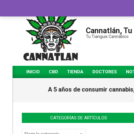
Saltar
al
contenido
Cannatlán, Tu
Tu Tianguis Cannábico
INICIO
CBD
TIENDA
DOCTORES
NOT
Menú
de
A 5 años de consumir cannabis,
navegación
principal
CATEGORÍAS DE ARTÍCULOS
Categorías