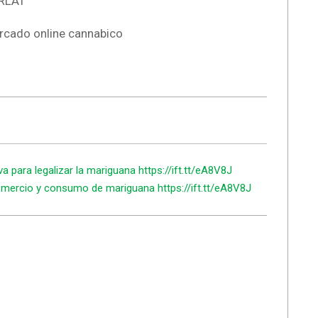
QRLAT
rcado online cannabico
a para legalizar la mariguana https://ift.tt/eA8V8J
comercio y consumo de mariguana https://ift.tt/eA8V8J
.