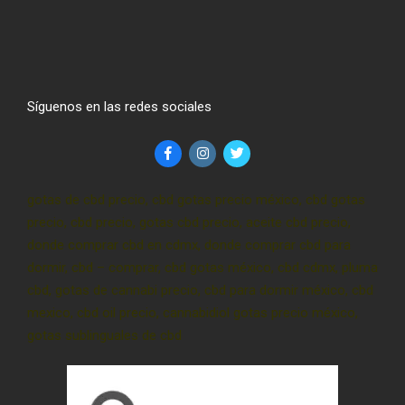
Síguenos en las redes sociales
gotas de cbd precio, cbd gotas precio méxico, cbd gotas
precio, cbd precio, gotas cbd precio, aceite cbd precio,
donde comprar cbd en cdmx, donde comprar cbd para
dormir, cbd – comprar, cbd gotas méxico, cbd cdmx, pluma
cbd, gotas de cannabi precio, cbd para dormir méxico, cbd
mexico, cbd oil precio, cannabidiol gotas precio méxico,
gotas sublinguales de cbd