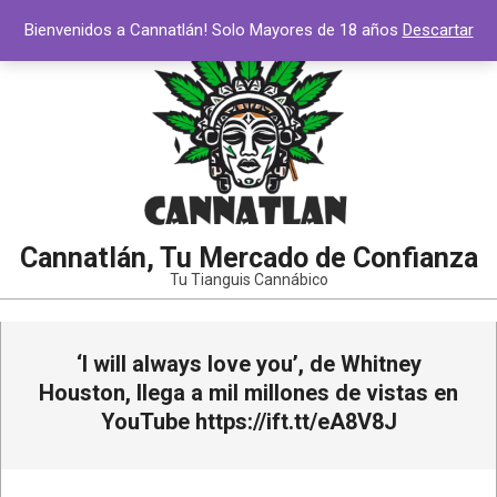
Saltar
Bienvenidos a Cannatlán! Solo Mayores de 18 años
Descartar
al
contenido
Cannatlán, Tu Mercado de Confianza
Tu Tianguis Cannábico
Menú
‘I will always love you’, de Whitney
de
navegación
Houston, llega a mil millones de vistas en
principal
YouTube https://ift.tt/eA8V8J