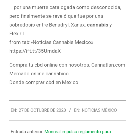
… por una muerte catalogada como desconocida,
pero finalmente se reveló que fue por una
sobredosis entre Benadryl, Xanax,
cannabis
y
Flexiril.
from tab:»Noticias Cannabis Mexico»
https://ift.tt/35UmdaX
Compra tu cbd online con nosotros, Cannatlan.com
Mercado online cannabico
Donde comprar cbd en Mexico
2020-
EN:
27 DE OCTUBRE DE 2020
EN:
NOTICIAS MÉXICO
10-
27
Entrada anterior:
Monreal impulsa reglamento para