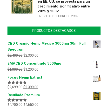
en EE. UU. se proyecta para un
crecimiento significativo entre
2025 y 2032
EN:
21 DE OCTUBRE DE 2025
PRODUCTOS DESTACADOS
CBD Organic Hemp Mexico 3000mg 30ml Full
Spectrum
$
2,400.00
$
2,300.00
EMACBD Concentrado 5000mg
$
1,300.00
$
1,200.00
Focus Hemp Extract
$
2,699.00
$
2,399.00
Valorado
con
5.00
de
Destilado Premium
5
$
4,700.00
$
4,650.00
Valorado