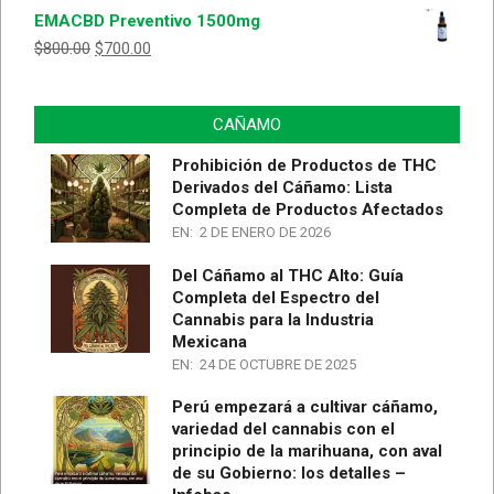
con
5.00
de
EMACBD Preventivo 1500mg
5
$
800.00
$
700.00
CAÑAMO
Prohibición de Productos de THC
Derivados del Cáñamo: Lista
Completa de Productos Afectados
EN:
2 DE ENERO DE 2026
Del Cáñamo al THC Alto: Guía
Completa del Espectro del
Cannabis para la Industria
Mexicana
EN:
24 DE OCTUBRE DE 2025
Perú empezará a cultivar cáñamo,
variedad del cannabis con el
principio de la marihuana, con aval
de su Gobierno: los detalles –