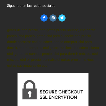
Síguenos en las redes sociales
gotas de cbd precio, cbd gotas precio méxico, cbd gotas
precio, cbd precio, gotas cbd precio, aceite cbd precio,
donde comprar cbd en cdmx, donde comprar cbd para
dormir, cbd – comprar, cbd gotas méxico, cbd cdmx, pluma
cbd, gotas de cannabi precio, cbd para dormir méxico, cbd
mexico, cbd oil precio, cannabidiol gotas precio méxico,
gotas sublinguales de cbd