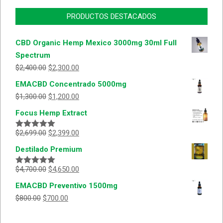
PRODUCTOS DESTACADOS
CBD Organic Hemp Mexico 3000mg 30ml Full
Spectrum
$
2,400.00
$
2,300.00
EMACBD Concentrado 5000mg
$
1,300.00
$
1,200.00
Focus Hemp Extract
$
2,699.00
$
2,399.00
Valorado
con
5.00
de
Destilado Premium
5
$
4,700.00
$
4,650.00
Valorado
con
5.00
de
EMACBD Preventivo 1500mg
5
$
800.00
$
700.00