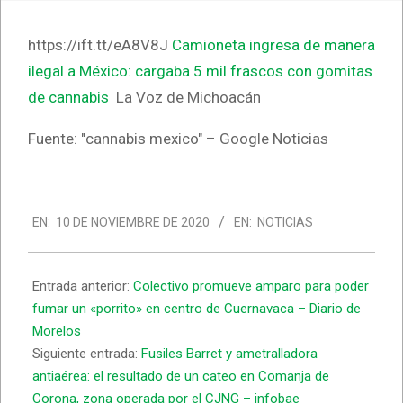
https://ift.tt/eA8V8J
Camioneta ingresa de manera
ilegal a México: cargaba 5 mil frascos con gomitas
de cannabis
La Voz de Michoacán
Fuente: "cannabis mexico" – Google Noticias
2020-
EN:
10 DE NOVIEMBRE DE 2020
EN:
NOTICIAS
11-
10
Entrada anterior:
Colectivo promueve amparo para poder
fumar un «porrito» en centro de Cuernavaca – Diario de
Morelos
Siguiente entrada:
Fusiles Barret y ametralladora
antiaérea: el resultado de un cateo en Comanja de
Corona, zona operada por el CJNG – infobae