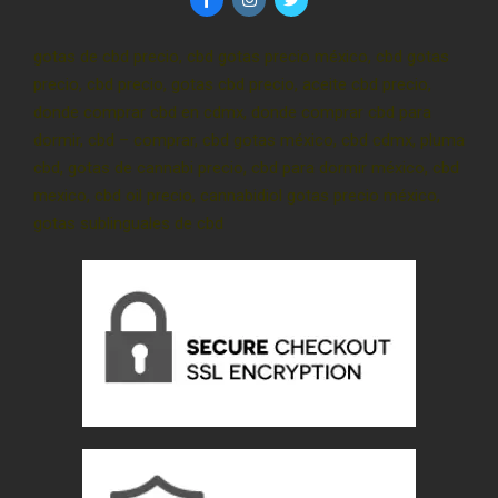
gotas de cbd precio, cbd gotas precio méxico, cbd gotas
precio, cbd precio, gotas cbd precio, aceite cbd precio,
donde comprar cbd en cdmx, donde comprar cbd para
dormir, cbd – comprar, cbd gotas méxico, cbd cdmx, pluma
cbd, gotas de cannabi precio, cbd para dormir méxico, cbd
mexico, cbd oil precio, cannabidiol gotas precio méxico,
gotas sublinguales de cbd