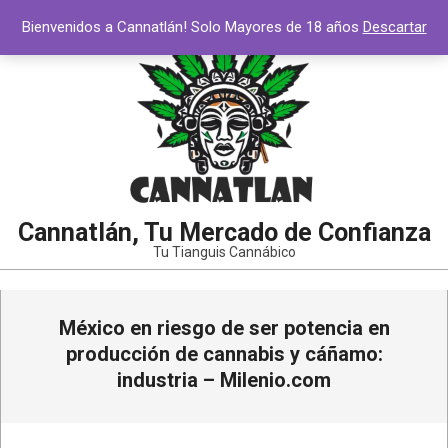
Saltar
Bienvenidos a Cannatlán! Solo Mayores de 18 años
Descartar
al
contenido
Cannatlán, Tu Mercado de Confianza
Tu Tianguis Cannábico
Menú
México en riesgo de ser potencia en
de
navegación
producción de cannabis y cáñamo:
principal
industria – Milenio.com