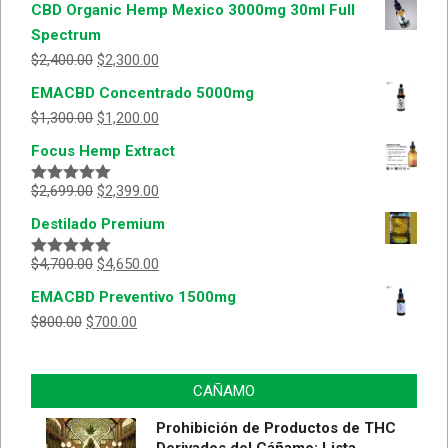
CBD Organic Hemp Mexico 3000mg 30ml Full
Spectrum
$
2,400.00
$
2,300.00
EMACBD Concentrado 5000mg
$
1,300.00
$
1,200.00
Focus Hemp Extract
$
2,699.00
$
2,399.00
Valorado
con
5.00
de
Destilado Premium
5
$
4,700.00
$
4,650.00
Valorado
con
5.00
de
EMACBD Preventivo 1500mg
5
$
800.00
$
700.00
CAÑAMO
Prohibición de Productos de THC