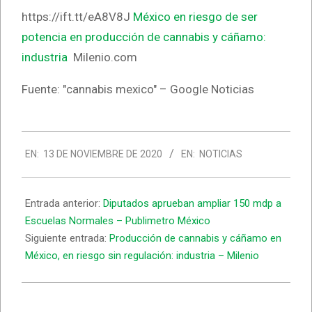
https://ift.tt/eA8V8J
México en riesgo de ser
potencia en producción de cannabis y cáñamo:
industria
Milenio.com
Fuente: "cannabis mexico" – Google Noticias
2020-
EN:
13 DE NOVIEMBRE DE 2020
EN:
NOTICIAS
11-
13
Entrada anterior:
Diputados aprueban ampliar 150 mdp a
Escuelas Normales – Publimetro México
Siguiente entrada:
Producción de cannabis y cáñamo en
México, en riesgo sin regulación: industria – Milenio