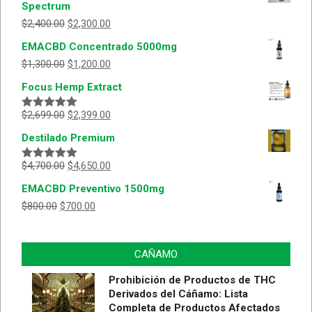
Spectrum
$
2,400.00
$
2,300.00
EMACBD Concentrado 5000mg
$
1,300.00
$
1,200.00
Focus Hemp Extract
$
2,699.00
$
2,399.00
Valorado
con
5.00
de
Destilado Premium
5
$
4,700.00
$
4,650.00
Valorado
con
5.00
de
EMACBD Preventivo 1500mg
5
$
800.00
$
700.00
CAÑAMO
Prohibición de Productos de THC
Derivados del Cáñamo: Lista
Completa de Productos Afectados