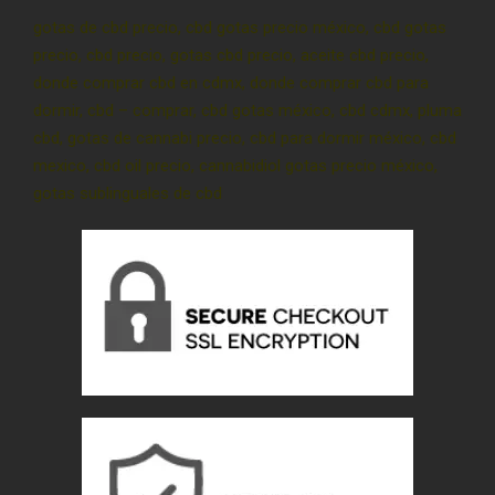
gotas de cbd precio, cbd gotas precio méxico, cbd gotas
precio, cbd precio, gotas cbd precio, aceite cbd precio,
donde comprar cbd en cdmx, donde comprar cbd para
dormir, cbd – comprar, cbd gotas méxico, cbd cdmx, pluma
cbd, gotas de cannabi precio, cbd para dormir méxico, cbd
mexico, cbd oil precio, cannabidiol gotas precio méxico,
gotas sublinguales de cbd