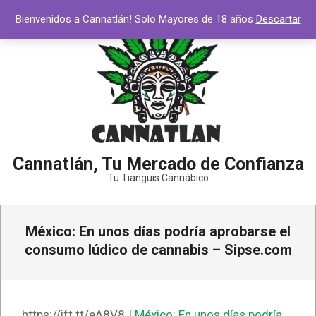
Saltar
Bienvenidos a Cannatlán! Solo Mayores de 18 años
Descartar
al
contenido
Cannatlán, Tu Mercado de Confianza
Tu Tianguis Cannábico
Menú
México: En unos días podría aprobarse el
de
navegación
consumo lúdico de cannabis – Sipse.com
principal
https://ift.tt/eA8V8J
México: En unos días podría