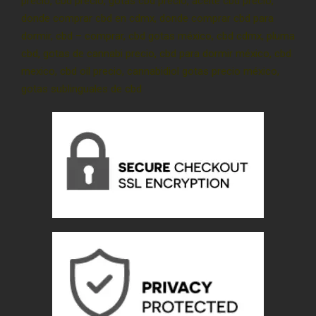
precio, cbd precio, gotas cbd precio, aceite cbd precio,
donde comprar cbd en cdmx, donde comprar cbd para
dormir, cbd – comprar, cbd gotas méxico, cbd cdmx, pluma
cbd, gotas de cannabi precio, cbd para dormir méxico, cbd
mexico, cbd oil precio, cannabidiol gotas precio méxico,
gotas sublinguales de cbd