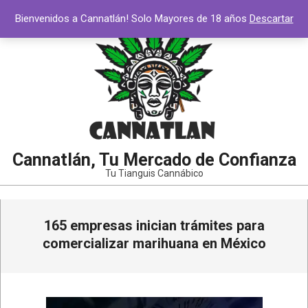
Saltar
Bienvenidos a Cannatlán! Solo Mayores de 18 años
Descartar
al
contenido
Cannatlán, Tu Mercado de Confianza
Tu Tianguis Cannábico
Menú
165 empresas inician trámites para
de
navegación
comercializar marihuana en México
principal