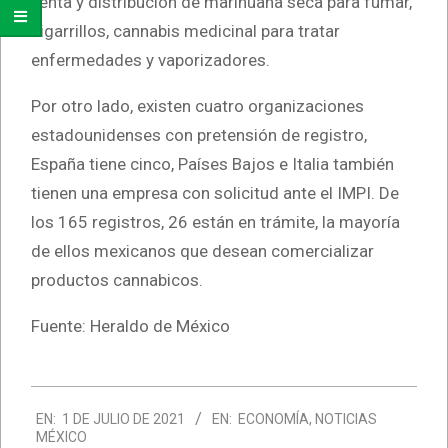
venta y distribución de marihuana seca para fumar,
cigarrillos, cannabis medicinal para tratar
enfermedades y vaporizadores.
Por otro lado, existen cuatro organizaciones
estadounidenses con pretensión de registro,
España tiene cinco, Países Bajos e Italia también
tienen una empresa con solicitud ante el IMPI. De
los 165 registros, 26 están en trámite, la mayoría
de ellos mexicanos que desean comercializar
productos cannabicos.
Fuente: Heraldo de México
2021-
EN:
1 DE JULIO DE 2021
EN:
ECONOMÍA
,
NOTICIAS
07-
MÉXICO
01