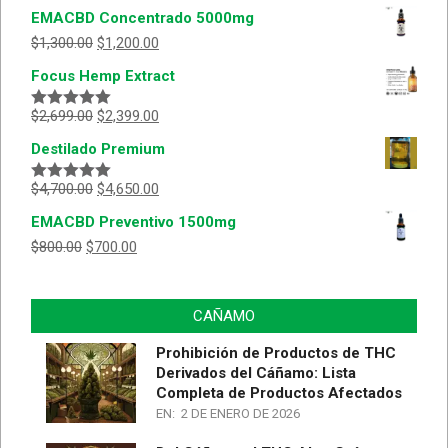
EMACBD Concentrado 5000mg
$
1,300.00
$
1,200.00
Focus Hemp Extract
$
2,699.00
$
2,399.00
Valorado
con
5.00
de
Destilado Premium
5
$
4,700.00
$
4,650.00
Valorado
con
5.00
de
EMACBD Preventivo 1500mg
5
$
800.00
$
700.00
CAÑAMO
Prohibición de Productos de THC
Derivados del Cáñamo: Lista
Completa de Productos Afectados
EN:
2 DE ENERO DE 2026