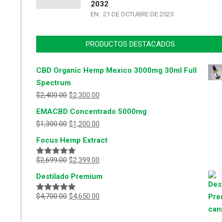
2032
EN:
21 DE OCTUBRE DE 2025
PRODUCTOS DESTACADOS
CBD Organic Hemp Mexico 3000mg 30ml Full
Spectrum
$
2,400.00
$
2,300.00
EMACBD Concentrado 5000mg
$
1,300.00
$
1,200.00
Focus Hemp Extract
$
2,699.00
$
2,399.00
Valorado
con
5.00
de
Destilado Premium
5
$
4,700.00
$
4,650.00
Valorado
con
5.00
de
5