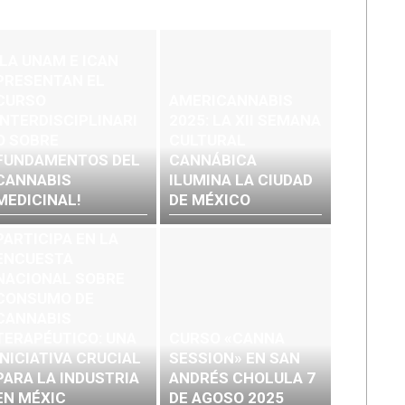
¡LA UNAM E ICAN
PRESENTAN EL
CURSO
AMERICANNABIS
INTERDISCIPLINARI
2025: LA XII SEMANA
O SOBRE
CULTURAL
FUNDAMENTOS DEL
CANNÁBICA
CANNABIS
ILUMINA LA CIUDAD
MEDICINAL!
DE MÉXICO
PARTICIPA EN LA
ENCUESTA
NACIONAL SOBRE
CONSUMO DE
CANNABIS
TERAPÉUTICO: UNA
CURSO «CANNA
INICIATIVA CRUCIAL
SESSION» EN SAN
PARA LA INDUSTRIA
ANDRÉS CHOLULA 7
EN MÉXIC
DE AGOSO 2025