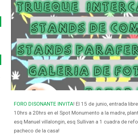
o
FORO DISONANTE INVITA
! El 15 de junio, entrada li
10hrs a 20hrs en el Spot Monumento a la madre, plan
esq Manuel villalongin, esq Sullivan a 1 cuadra de ref
pacheco de la casa!