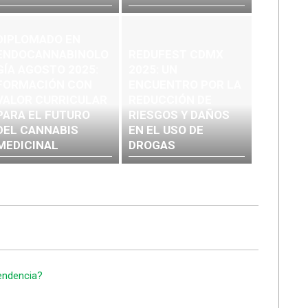
DIPLOMADO EN
ENDOCANNABINOLO
REDUFEST CDMX
GÍA AGOSTO 2025:
2025: UN
FORMACIÓN CON
ENCUENTRO POR LA
VALOR CURRICULAR
REDUCCIÓN DE
PARA EL FUTURO
RIESGOS Y DAÑOS
DEL CANNABIS
EN EL USO DE
MEDICINAL
DROGAS
endencia?