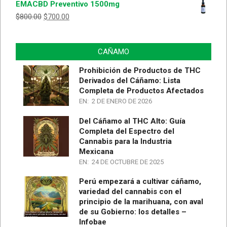
EMACBD Preventivo 1500mg
5
$
800.00
$
700.00
CAÑAMO
Prohibición de Productos de THC
Derivados del Cáñamo: Lista
Completa de Productos Afectados
EN:
2 DE ENERO DE 2026
Del Cáñamo al THC Alto: Guía
Completa del Espectro del
Cannabis para la Industria
Mexicana
EN:
24 DE OCTUBRE DE 2025
Perú empezará a cultivar cáñamo,
variedad del cannabis con el
principio de la marihuana, con aval
de su Gobierno: los detalles –
Infobae