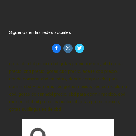
Síguenos en las redes sociales
gotas de cbd precio, cbd gotas precio méxico, cbd gotas
precio, cbd precio, gotas cbd precio, aceite cbd precio,
donde comprar cbd en cdmx, donde comprar cbd para
dormir, cbd – comprar, cbd gotas méxico, cbd cdmx, pluma
cbd, gotas de cannabi precio, cbd para dormir méxico, cbd
mexico, cbd oil precio, cannabidiol gotas precio méxico,
gotas sublinguales de cbd