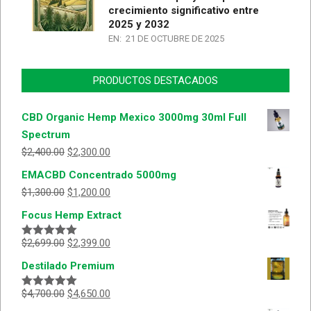
crecimiento significativo entre
2025 y 2032
EN:
21 DE OCTUBRE DE 2025
PRODUCTOS DESTACADOS
CBD Organic Hemp Mexico 3000mg 30ml Full
Spectrum
$
2,400.00
$
2,300.00
EMACBD Concentrado 5000mg
$
1,300.00
$
1,200.00
Focus Hemp Extract
$
2,699.00
$
2,399.00
Valorado
con
5.00
de
Destilado Premium
5
$
4,700.00
$
4,650.00
Valorado
con
5.00
de