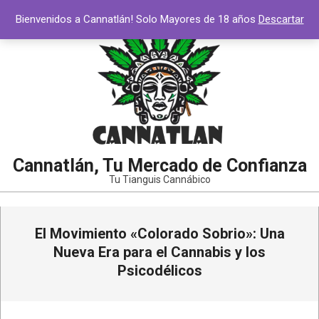
Saltar
Bienvenidos a Cannatlán! Solo Mayores de 18 años
Descartar
al
contenido
Cannatlán, Tu Mercado de Confianza
Tu Tianguis Cannábico
Menú
El Movimiento «Colorado Sobrio»: Una
de
navegación
Nueva Era para el Cannabis y los
principal
Psicodélicos