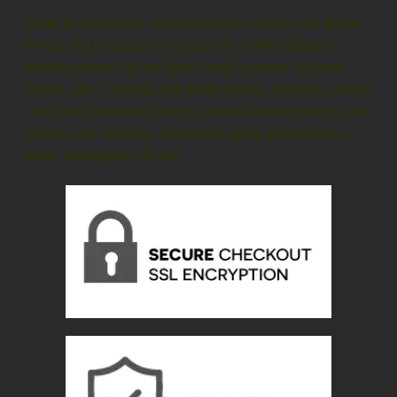
gotas de cbd precio, cbd gotas precio méxico, cbd gotas
precio, cbd precio, gotas cbd precio, aceite cbd precio,
donde comprar cbd en cdmx, donde comprar cbd para
dormir, cbd – comprar, cbd gotas méxico, cbd cdmx, pluma
cbd, gotas de cannabi precio, cbd para dormir méxico, cbd
mexico, cbd oil precio, cannabidiol gotas precio méxico,
gotas sublinguales de cbd