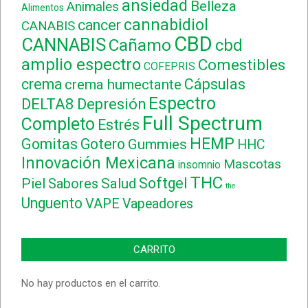
ansiedad
Belleza
Animales
Alimentos
cannabidiol
cancer
CANABIS
CBD
CANNABIS
Cañamo
cbd
amplio espectro
Comestibles
COFEPRIS
crema
Cápsulas
crema humectante
Espectro
DELTA8
Depresión
Full Spectrum
Completo
Estrés
HEMP
Gomitas
Gotero
Gummies
HHC
Innovación Mexicana
Mascotas
insomnio
THC
Softgel
Piel
Sabores
Salud
the
Unguento
VAPE
Vapeadores
CARRITO
No hay productos en el carrito.