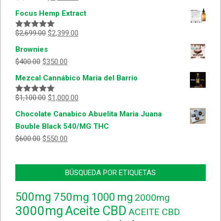
con
5.00
de
Focus Hemp Extract
5
$
2,699.00
$
2,399.00
Valorado
con
5.00
de
Brownies
5
$
400.00
$
350.00
Mezcal Cannábico Maria del Barrio
$
1,100.00
$
1,000.00
Valorado
con
5.00
de
Chocolate Canabico Abuelita Maria Juana
5
Bouble Black 540/MG THC
$
600.00
$
550.00
BÚSQUEDA POR ETIQUETAS
500mg
750mg
1000 mg
2000mg
3000mg
Aceite CBD
ACEITE CBD