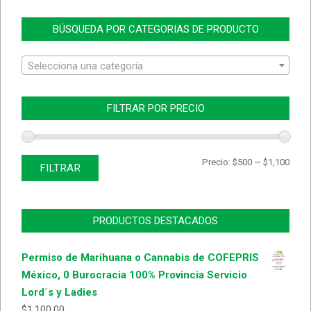
BÚSQUEDA POR CATEGORIAS DE PRODUCTO
Selecciona una categoría
FILTRAR POR PRECIO
Prec
Prec
Precio:
$500
—
$1,100
FILTRAR
míni
máx
PRODUCTOS DESTACADOS
Permiso de Marihuana o Cannabis de COFEPRIS
México, 0 Burocracia 100% Provincia Servicio
Lord´s y Ladies
$
1,100.00