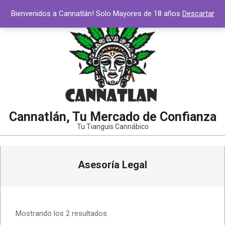
Saltar
Bienvenidos a Cannatlán! Solo Mayores de 18 años
Descartar
al
contenido
Cannatlán, Tu Mercado de Confianza
Tu Tianguis Cannábico
Menú
Asesoría Legal
de
navegación
principal
Mostrando los 2 resultados