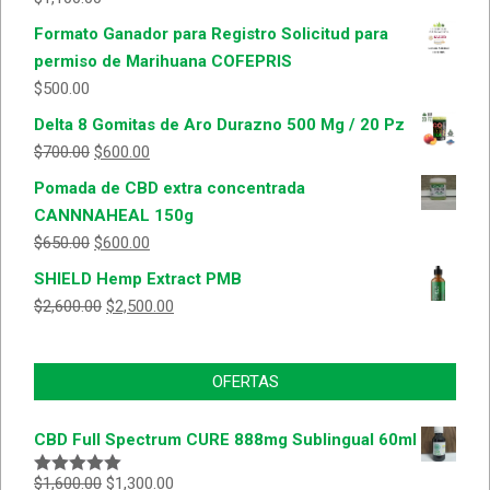
Formato Ganador para Registro Solicitud para
permiso de Marihuana COFEPRIS
$
500.00
Delta 8 Gomitas de Aro Durazno 500 Mg / 20 Pz
$
700.00
$
600.00
Pomada de CBD extra concentrada
CANNNAHEAL 150g
$
650.00
$
600.00
SHIELD Hemp Extract PMB
$
2,600.00
$
2,500.00
OFERTAS
CBD Full Spectrum CURE 888mg Sublingual 60ml
$
1,600.00
$
1,300.00
Valorado