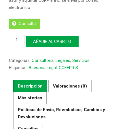
azul y adjuntar CURP e IFE, se envia por correo
electronico.
Consultar
Formato
AÑADIR AL CARRITO
Ganador
para
Registro
Categorías:
Consultoria
,
Legales
,
Servicios
Solicitud
para
Etiquetas:
Asesoría Legal
,
COFEPRIS
permiso
de
Marihuana
Descripción
Valoraciones (0)
COFEPRIS
Más ofertas
cantidad
Politicas de Envio, Reembolsos, Cambios y
Devoluciones
Consultas