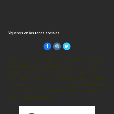
Síguenos en las redes sociales
gotas de cbd precio, cbd gotas precio méxico, cbd gotas
precio, cbd precio, gotas cbd precio, aceite cbd precio,
donde comprar cbd en cdmx, donde comprar cbd para
dormir, cbd – comprar, cbd gotas méxico, cbd cdmx, pluma
cbd, gotas de cannabi precio, cbd para dormir méxico, cbd
mexico, cbd oil precio, cannabidiol gotas precio méxico,
gotas sublinguales de cbd