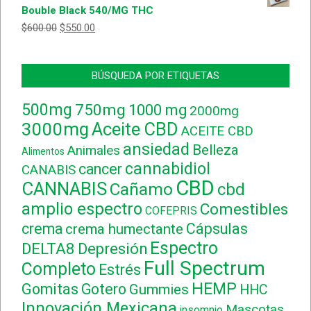
Bouble Black 540/MG THC
$
600.00
$
550.00
BÚSQUEDA POR ETIQUETAS
500mg
750mg
1000 mg
2000mg
3000mg
Aceite CBD
ACEITE CBD
ansiedad
Belleza
Animales
Alimentos
cannabidiol
cancer
CANABIS
CBD
CANNABIS
Cañamo
cbd
amplio espectro
Comestibles
COFEPRIS
crema
Cápsulas
crema humectante
Espectro
DELTA8
Depresión
Full Spectrum
Completo
Estrés
HEMP
Gomitas
Gotero
Gummies
HHC
Innovación Mexicana
Mascotas
insomnio