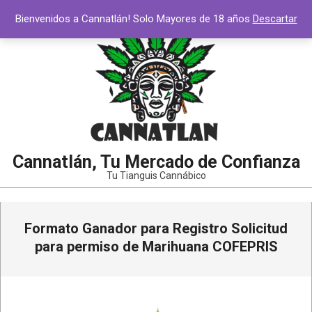
Saltar
Bienvenidos a Cannatlán! Solo Mayores de 18 años
Descartar
al
contenido
Cannatlán, Tu Mercado de Confianza
Tu Tianguis Cannábico
Menú
Formato Ganador para Registro Solicitud
de
navegación
para permiso de Marihuana COFEPRIS
principal