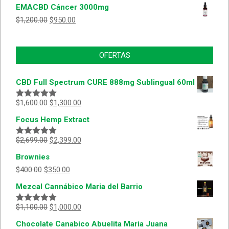
EMACBD Cáncer 3000mg
$
1,200.00
$
950.00
OFERTAS
CBD Full Spectrum CURE 888mg Sublingual 60ml
$
1,600.00
$
1,300.00
Valorado
con
5.00
de
Focus Hemp Extract
5
$
2,699.00
$
2,399.00
Valorado
con
5.00
de
Brownies
5
$
400.00
$
350.00
Mezcal Cannábico Maria del Barrio
$
1,100.00
$
1,000.00
Valorado
con
5.00
de
Chocolate Canabico Abuelita Maria Juana
5