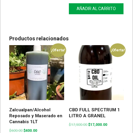
AÑADIR AL CARRITO
Productos relacionados
¡Oferta!
¡Oferta!
Zalcualpan/Alcohol
CBD FULL SPECTRUM 1
Reposado y Maserado en
LITRO A GRANEL
Cannabis 1LT
$
17,500.00
$
17,000.00
$
600.00
$
400.00