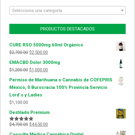
Selecciona una categoría
PRODUCTOS DESTACADOS
CURE RSO 5000mg 60ml Orgánico
$
2,700.00
$
2,500.00
EMACBD Dolor 3000mg
$
1,200.00
$
1,000.00
Permiso de Marihuana o Cannabis de COFEPRIS
México, 0 Burocracia 100% Provincia Servicio
Lord´s y Ladies
$
1,100.00
Destilado Premium
$
4,700.00
$
4,650.00
Valorado
con
5.00
de
Consulta Médica Cannábica Digital
5