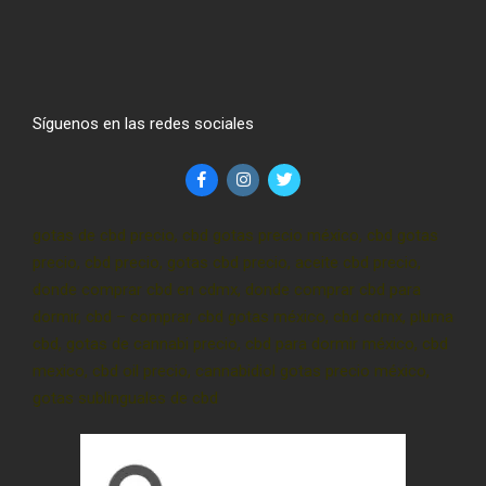
Síguenos en las redes sociales
gotas de cbd precio, cbd gotas precio méxico, cbd gotas
precio, cbd precio, gotas cbd precio, aceite cbd precio,
donde comprar cbd en cdmx, donde comprar cbd para
dormir, cbd – comprar, cbd gotas méxico, cbd cdmx, pluma
cbd, gotas de cannabi precio, cbd para dormir méxico, cbd
mexico, cbd oil precio, cannabidiol gotas precio méxico,
gotas sublinguales de cbd