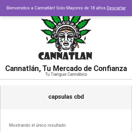
Saltar
Bienvenidos a Cannatlán! Solo Mayores de 18 años
Descartar
al
contenido
Cannatlán, Tu Mercado de Confianza
Tu Tianguis Cannábico
Menú
capsulas cbd
de
navegación
principal
Mostrando el único resultado