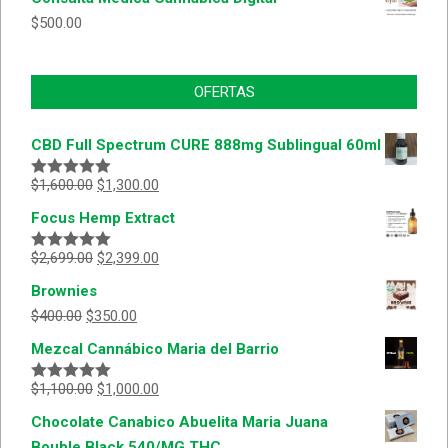
$
500.00
OFERTAS
CBD Full Spectrum CURE 888mg Sublingual 60ml
$
1,600.00
$
1,300.00
Valorado
con
5.00
de
Focus Hemp Extract
5
$
2,699.00
$
2,399.00
Valorado
con
5.00
de
Brownies
5
$
400.00
$
350.00
Mezcal Cannábico Maria del Barrio
$
1,100.00
$
1,000.00
Valorado
con
5.00
de
Chocolate Canabico Abuelita Maria Juana
5
Bouble Black 540/MG THC