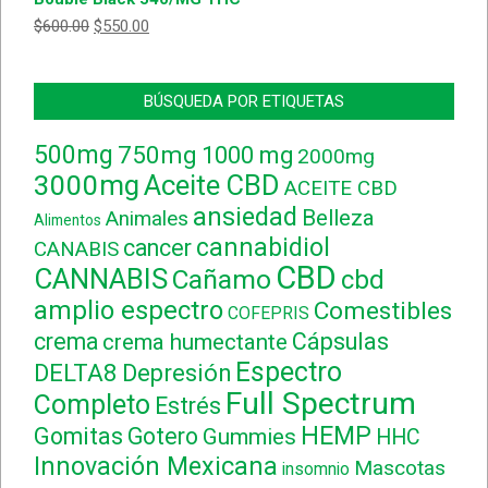
$
600.00
$
550.00
BÚSQUEDA POR ETIQUETAS
500mg
750mg
1000 mg
2000mg
3000mg
Aceite CBD
ACEITE CBD
ansiedad
Belleza
Animales
Alimentos
cannabidiol
cancer
CANABIS
CBD
CANNABIS
Cañamo
cbd
amplio espectro
Comestibles
COFEPRIS
crema
Cápsulas
crema humectante
Espectro
DELTA8
Depresión
Full Spectrum
Completo
Estrés
HEMP
Gomitas
Gotero
Gummies
HHC
Innovación Mexicana
Mascotas
insomnio