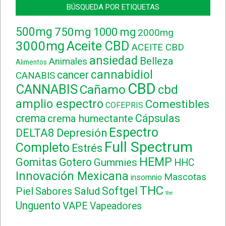
BÚSQUEDA POR ETIQUETAS
500mg
750mg
1000 mg
2000mg
3000mg
Aceite CBD
ACEITE CBD
ansiedad
Belleza
Animales
Alimentos
cannabidiol
cancer
CANABIS
CBD
CANNABIS
Cañamo
cbd
amplio espectro
Comestibles
COFEPRIS
crema
Cápsulas
crema humectante
Espectro
DELTA8
Depresión
Full Spectrum
Completo
Estrés
HEMP
Gomitas
Gotero
Gummies
HHC
Innovación Mexicana
Mascotas
insomnio
THC
Softgel
Piel
Sabores
Salud
the
Unguento
VAPE
Vapeadores