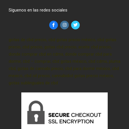
Síguenos en las redes sociales
gotas de cbd precio, cbd gotas precio méxico, cbd gotas
precio, cbd precio, gotas cbd precio, aceite cbd precio,
donde comprar cbd en cdmx, donde comprar cbd para
dormir, cbd – comprar, cbd gotas méxico, cbd cdmx, pluma
cbd, gotas de cannabi precio, cbd para dormir méxico, cbd
mexico, cbd oil precio, cannabidiol gotas precio méxico,
gotas sublinguales de cbd