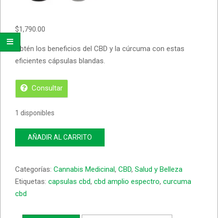
$
1,790.00
Obtén los beneficios del CBD y la cúrcuma con estas
eficientes cápsulas blandas.
Consultar
1 disponibles
Capsulas
AÑADIR AL CARRITO
Blandas
con
25mg
Categorías:
Cannabis Medicinal
,
CBD
,
Salud y Belleza
CBD
+
Etiquetas:
capsulas cbd
,
cbd amplio espectro
,
curcuma
Cúrcuma
cbd
cantidad