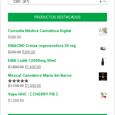
CBD (87)
×
PRODUCTOS DESTACADOS
Consulta Médica Cannábica Digital
$
500.00
EMACBD Crema regeneradora 50 mg
$
250.00
$
200.00
EMA Ludik 12000mg 30ml
$
1,800.00
$
1,600.00
Mezcal Cannábico Maria del Barrio
$
1,100.00
$
1,000.00
Valorado
con
5.00
de
Vape HHC - [ CHERRY PIE ]
5
$
1,200.00