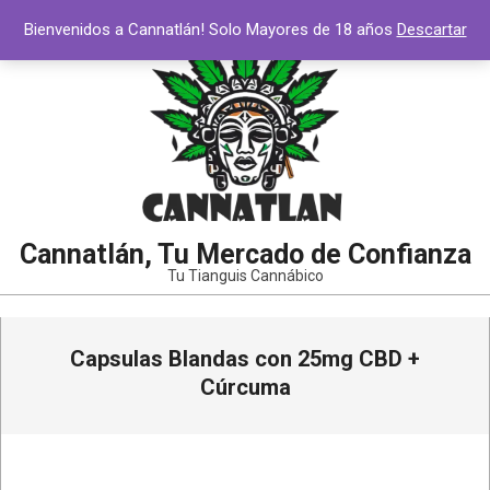
Saltar
Bienvenidos a Cannatlán! Solo Mayores de 18 años
Descartar
al
contenido
Cannatlán, Tu Mercado de Confianza
Tu Tianguis Cannábico
Menú
Capsulas Blandas con 25mg CBD +
de
navegación
Cúrcuma
principal