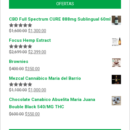
OFERTAS
CBD Full Spectrum CURE 888mg Sublingual 60ml
$
1,600.00
$
1,300.00
Valorado
con
5.00
de
Focus Hemp Extract
5
$
2,699.00
$
2,399.00
Valorado
con
5.00
de
Brownies
5
$
400.00
$
350.00
Mezcal Cannábico Maria del Barrio
$
1,100.00
$
1,000.00
Valorado
con
5.00
de
Chocolate Canabico Abuelita Maria Juana
5
Bouble Black 540/MG THC
$
600.00
$
550.00