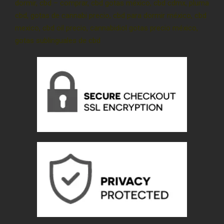
dormir, cbd – comprar, cbd gotas méxico, cbd cdmx, pluma
cbd, gotas de cannabi precio, cbd para dormir méxico, cbd
mexico, cbd oil precio, cannabidiol gotas precio méxico,
gotas sublinguales de cbd