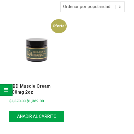
¡Oferta!
CBD Muscle Cream
500mg 2oz
$
1,370.00
$
1,369.00
AÑADIR AL CARRITO