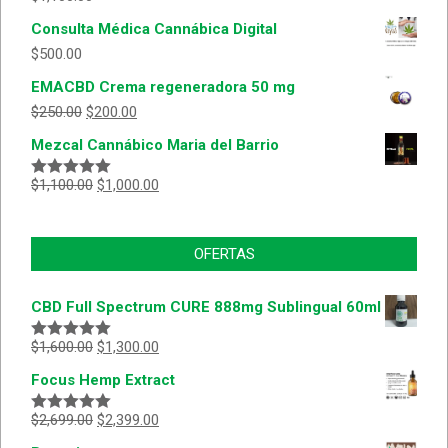
Consulta Médica Cannábica Digital
$
500.00
EMACBD Crema regeneradora 50 mg
$
250.00
$
200.00
Mezcal Cannábico Maria del Barrio
$
1,100.00
$
1,000.00
Valorado
con
5.00
de
5
OFERTAS
CBD Full Spectrum CURE 888mg Sublingual 60ml
$
1,600.00
$
1,300.00
Valorado
con
5.00
de
Focus Hemp Extract
5
$
2,699.00
$
2,399.00
Valorado
con
5.00
de