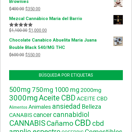
Brownies
5
$
400.00
$
350.00
Mezcal Cannábico Maria del Barrio
$
1,100.00
$
1,000.00
Valorado
con
5.00
de
Chocolate Canabico Abuelita Maria Juana
5
Bouble Black 540/MG THC
$
600.00
$
550.00
BÚSQUEDA POR ETIQUETAS
500mg
750mg
1000 mg
2000mg
3000mg
Aceite CBD
ACEITE CBD
ansiedad
Belleza
Animales
Alimentos
cannabidiol
cancer
CANABIS
CBD
CANNABIS
Cañamo
cbd
amplio espectro
Comestibles