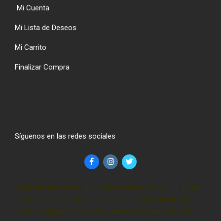
Mi Cuenta
Mi Lista de Deseos
Mi Carrito
Finalizar Compra
Síguenos en las redes sociales
gotas de cbd precio, cbd gotas precio méxico, cbd gotas
precio, cbd precio, gotas cbd precio, aceite cbd precio,
donde comprar cbd en cdmx, donde comprar cbd para