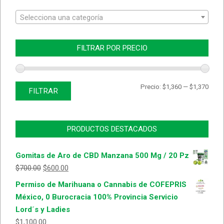
Selecciona una categoría
FILTRAR POR PRECIO
Prec
Prec
Precio:
$1,360
—
$1,370
FILTRAR
míni
máx
PRODUCTOS DESTACADOS
Gomitas de Aro de CBD Manzana 500 Mg / 20 Pz
$
700.00
$
600.00
Permiso de Marihuana o Cannabis de COFEPRIS
México, 0 Burocracia 100% Provincia Servicio
Lord´s y Ladies
$
1,100.00