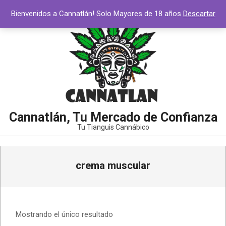
Saltar
Bienvenidos a Cannatlán! Solo Mayores de 18 años
Descartar
al
contenido
Cannatlán, Tu Mercado de Confianza
Tu Tianguis Cannábico
Menú
crema muscular
de
navegación
principal
Mostrando el único resultado