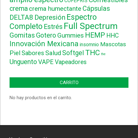
COFEPRIS
crema
Cápsulas
crema humectante
Espectro
DELTA8
Depresión
Full Spectrum
Completo
Estrés
HEMP
Gomitas
Gotero
Gummies
HHC
Innovación Mexicana
Mascotas
insomnio
THC
Softgel
Piel
Sabores
Salud
the
Unguento
VAPE
Vapeadores
CARRITO
No hay productos en el carrito.