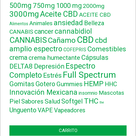
500mg
750mg
1000 mg
2000mg
3000mg
Aceite CBD
ACEITE CBD
ansiedad
Belleza
Animales
Alimentos
cannabidiol
cancer
CANABIS
CBD
CANNABIS
Cañamo
cbd
amplio espectro
Comestibles
COFEPRIS
crema
Cápsulas
crema humectante
Espectro
DELTA8
Depresión
Full Spectrum
Completo
Estrés
HEMP
Gomitas
Gotero
Gummies
HHC
Innovación Mexicana
Mascotas
insomnio
THC
Softgel
Piel
Sabores
Salud
the
Unguento
VAPE
Vapeadores
CARRITO