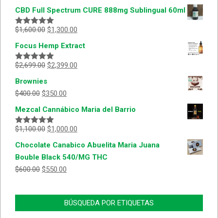
CBD Full Spectrum CURE 888mg Sublingual 60ml
$
1,600.00
$
1,300.00
Valorado
con
5.00
de
Focus Hemp Extract
5
$
2,699.00
$
2,399.00
Valorado
con
5.00
de
Brownies
5
$
400.00
$
350.00
Mezcal Cannábico Maria del Barrio
$
1,100.00
$
1,000.00
Valorado
con
5.00
de
Chocolate Canabico Abuelita Maria Juana
5
Bouble Black 540/MG THC
$
600.00
$
550.00
BÚSQUEDA POR ETIQUETAS