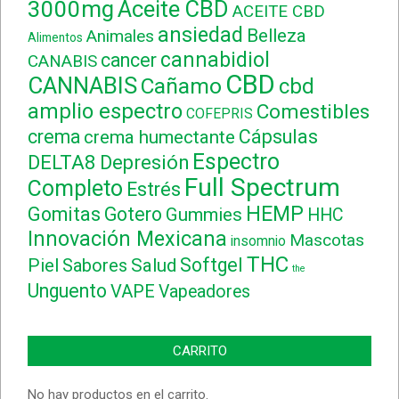
3000mg
Aceite CBD
ACEITE CBD
ansiedad
Belleza
Animales
Alimentos
cannabidiol
cancer
CANABIS
CBD
CANNABIS
Cañamo
cbd
amplio espectro
Comestibles
COFEPRIS
crema
Cápsulas
crema humectante
Espectro
DELTA8
Depresión
Full Spectrum
Completo
Estrés
HEMP
Gomitas
Gotero
Gummies
HHC
Innovación Mexicana
Mascotas
insomnio
THC
Softgel
Piel
Sabores
Salud
the
Unguento
VAPE
Vapeadores
CARRITO
No hay productos en el carrito.