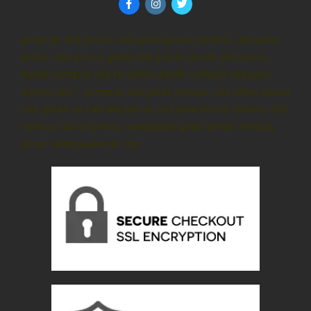
gotas de cbd precio, cbd gotas precio méxico, cbd gotas
precio, cbd precio, gotas cbd precio, aceite cbd precio,
donde comprar cbd en cdmx, donde comprar cbd para
dormir, cbd – comprar, cbd gotas méxico, cbd cdmx, pluma
cbd, gotas de cannabi precio, cbd para dormir méxico, cbd
mexico, cbd oil precio, cannabidiol gotas precio méxico,
gotas sublinguales de cbd