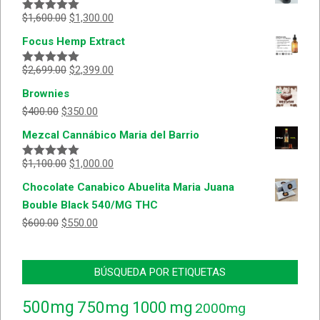
$
1,600.00
$
1,300.00
Valorado
con
5.00
de
Focus Hemp Extract
5
$
2,699.00
$
2,399.00
Valorado
con
5.00
de
Brownies
5
$
400.00
$
350.00
Mezcal Cannábico Maria del Barrio
$
1,100.00
$
1,000.00
Valorado
con
5.00
de
Chocolate Canabico Abuelita Maria Juana
5
Bouble Black 540/MG THC
$
600.00
$
550.00
BÚSQUEDA POR ETIQUETAS
500mg
750mg
1000 mg
2000mg