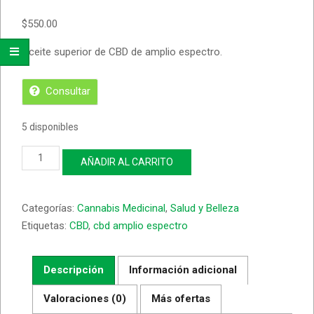
$
550.00
Aceite superior de CBD de amplio espectro.
Consultar
5 disponibles
Aceite
AÑADIR AL CARRITO
/
gotas
CBD
Categorías:
Cannabis Medicinal
,
Salud y Belleza
250mg
cantidad
Etiquetas:
CBD
,
cbd amplio espectro
Descripción
Información adicional
Valoraciones (0)
Más ofertas