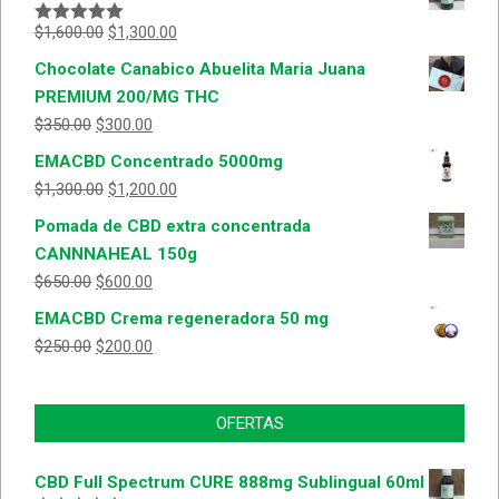
$
1,600.00
$
1,300.00
Valorado
con
5.00
de
Chocolate Canabico Abuelita Maria Juana
5
PREMIUM 200/MG THC
$
350.00
$
300.00
EMACBD Concentrado 5000mg
$
1,300.00
$
1,200.00
Pomada de CBD extra concentrada
CANNNAHEAL 150g
$
650.00
$
600.00
EMACBD Crema regeneradora 50 mg
$
250.00
$
200.00
OFERTAS
CBD Full Spectrum CURE 888mg Sublingual 60ml