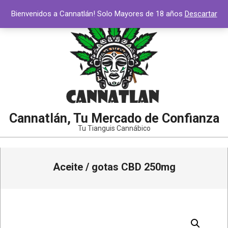
Saltar
Bienvenidos a Cannatlán! Solo Mayores de 18 años
Descartar
al
contenido
Cannatlán, Tu Mercado de Confianza
Tu Tianguis Cannábico
Menú
Aceite / gotas CBD 250mg
de
navegación
principal