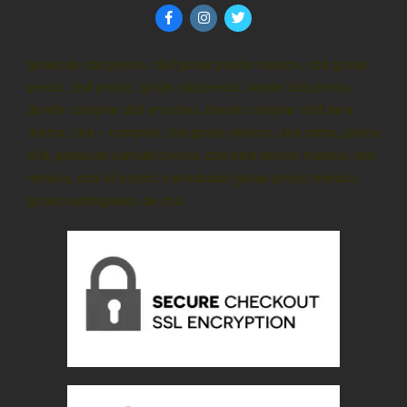
gotas de cbd precio, cbd gotas precio méxico, cbd gotas
precio, cbd precio, gotas cbd precio, aceite cbd precio,
donde comprar cbd en cdmx, donde comprar cbd para
dormir, cbd – comprar, cbd gotas méxico, cbd cdmx, pluma
cbd, gotas de cannabi precio, cbd para dormir méxico, cbd
mexico, cbd oil precio, cannabidiol gotas precio méxico,
gotas sublinguales de cbd