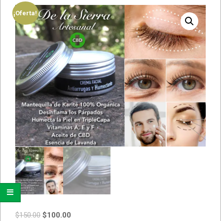
¡Oferta!
$
150.00
$
100.00