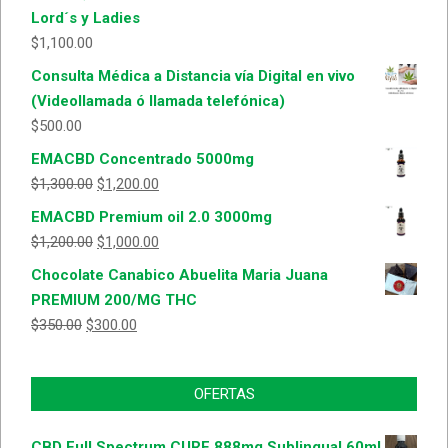
Lord´s y Ladies
$
1,100.00
Consulta Médica a Distancia vía Digital en vivo
(Videollamada ó llamada telefónica)
$
500.00
EMACBD Concentrado 5000mg
$
1,300.00
$
1,200.00
EMACBD Premium oil 2.0 3000mg
$
1,200.00
$
1,000.00
Chocolate Canabico Abuelita Maria Juana
PREMIUM 200/MG THC
$
350.00
$
300.00
OFERTAS
CBD Full Spectrum CURE 888mg Sublingual 60ml