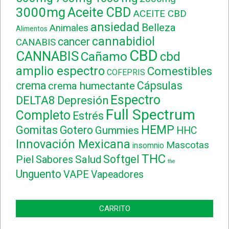
3000mg
Aceite CBD
ACEITE CBD
ansiedad
Belleza
Animales
Alimentos
cannabidiol
cancer
CANABIS
CBD
CANNABIS
Cañamo
cbd
amplio espectro
Comestibles
COFEPRIS
crema
Cápsulas
crema humectante
Espectro
DELTA8
Depresión
Full Spectrum
Completo
Estrés
HEMP
Gomitas
Gotero
Gummies
HHC
Innovación Mexicana
Mascotas
insomnio
THC
Softgel
Piel
Sabores
Salud
the
Unguento
VAPE
Vapeadores
CARRITO