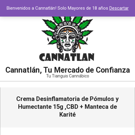
Saltar
Bienvenidos a Cannatlán! Solo Mayores de 18 años
Descartar
al
contenido
Cannatlán, Tu Mercado de Confianza
Tu Tianguis Cannábico
Menú
Crema Desinflamatoria de Pómulos y
de
navegación
Humectante 15g ,CBD + Manteca de
principal
Karité