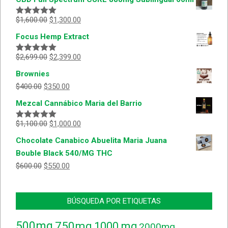
$
1,600.00
$
1,300.00
Valorado
con
5.00
de
Focus Hemp Extract
5
$
2,699.00
$
2,399.00
Valorado
con
5.00
de
Brownies
5
$
400.00
$
350.00
Mezcal Cannábico Maria del Barrio
$
1,100.00
$
1,000.00
Valorado
con
5.00
de
Chocolate Canabico Abuelita Maria Juana
5
Bouble Black 540/MG THC
$
600.00
$
550.00
BÚSQUEDA POR ETIQUETAS
500mg
750mg
1000 mg
2000mg