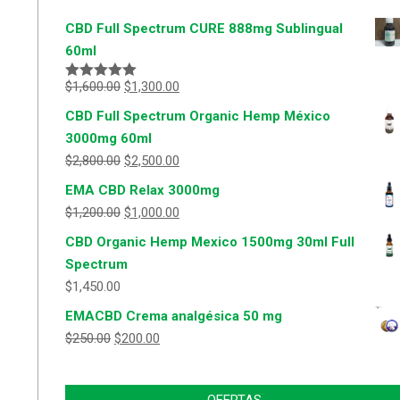
CBD Full Spectrum CURE 888mg Sublingual
60ml
$
1,600.00
$
1,300.00
Valorado
con
5.00
de
CBD Full Spectrum Organic Hemp México
5
3000mg 60ml
$
2,800.00
$
2,500.00
EMA CBD Relax 3000mg
$
1,200.00
$
1,000.00
CBD Organic Hemp Mexico 1500mg 30ml Full
Spectrum
$
1,450.00
EMACBD Crema analgésica 50 mg
$
250.00
$
200.00