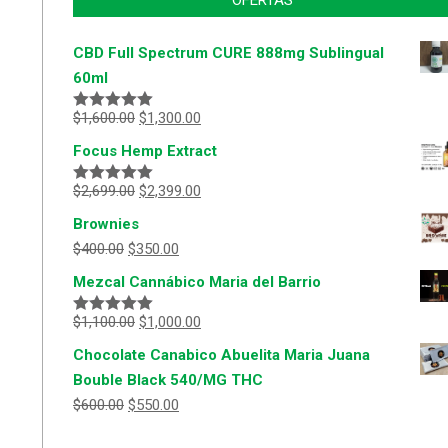
OFERTAS
CBD Full Spectrum CURE 888mg Sublingual
60ml
$
1,600.00
$
1,300.00
Valorado
con
5.00
de
Focus Hemp Extract
5
$
2,699.00
$
2,399.00
Valorado
con
5.00
de
Brownies
5
$
400.00
$
350.00
Mezcal Cannábico Maria del Barrio
$
1,100.00
$
1,000.00
Valorado
con
5.00
de
Chocolate Canabico Abuelita Maria Juana
5
Bouble Black 540/MG THC
$
600.00
$
550.00