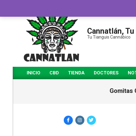
Saltar
al
contenido
Cannatlán, Tu
Tu Tianguis Cannábico
INICIO
CBD
TIENDA
DOCTORES
NOT
Menú
de
Gomitas 
navegación
principal