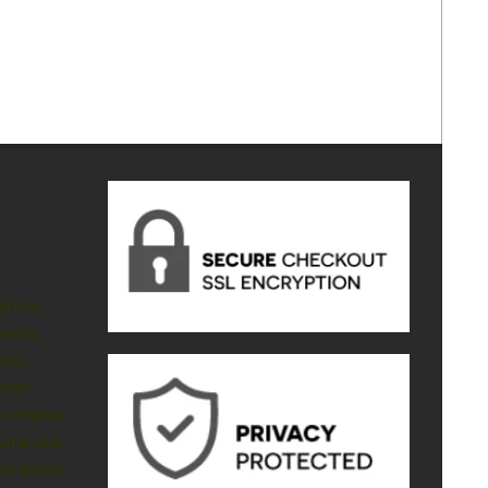
precio
recio,
cio,
onde
 comprar,
luma cbd,
ra dormir