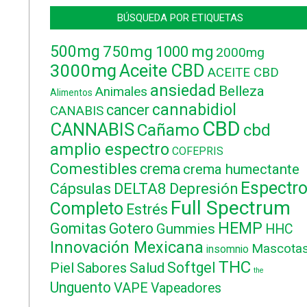
BÚSQUEDA POR ETIQUETAS
500mg
750mg
1000 mg
2000mg
3000mg
Aceite CBD
ACEITE CBD
ansiedad
Belleza
Animales
Alimentos
cannabidiol
cancer
CANABIS
CBD
CANNABIS
Cañamo
cbd
amplio espectro
COFEPRIS
Comestibles
crema
crema humectante
Espectr
DELTA8
Cápsulas
Depresión
Full Spectrum
Completo
Estrés
HEMP
Gomitas
Gotero
Gummies
HHC
Innovación Mexicana
Mascota
insomnio
THC
Softgel
Piel
Sabores
Salud
the
Unguento
VAPE
Vapeadores