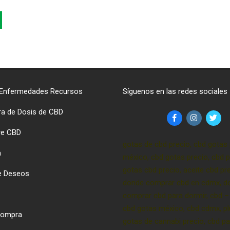
 Enfermedades Recursos
Síguenos en las redes sociales
ra de Dosis de CBD
re CBD
gotas de cbd precio, cbd gotas 
a
méxico, cbd gotas precio, cbd p
gotas cbd precio, aceite cbd pre
de Deseos
donde comprar cbd en cdmx, d
comprar cbd para dormir, cbd –
cbd gotas méxico, cbd cdmx, p
 Compra
gotas de cannabi precio, cbd pa