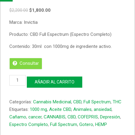
$
2,200.00
$
1,800.00
Marca: Invictia
Producto: CBD Full Espectrum (Espectro Completo)
Contenido: 30ml con 1000mg de ingrediente activo.
Consultar
Gotero
AÑADIR AL CARRITO
Invictia
Full
Spectrum
Categorías:
Cannabis Medicinal
,
CBD
,
Full Spectrum
,
THC
(1000
MG)
Etiquetas:
1000 mg
,
Aceite CBD
,
Animales
,
ansiedad
,
cantidad
Cañamo
,
cancer
,
CANNABIS
,
CBD
,
COFEPRIS
,
Depresión
,
Espectro Completo
,
Full Spectrum
,
Gotero
,
HEMP