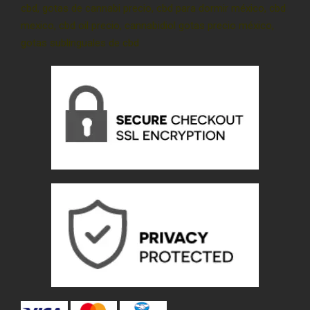
cbd, gotas de cannabi precio, cbd para dormir méxico, cbd
mexico, cbd oil precio, cannabidiol gotas precio méxico,
gotas sublinguales de cbd