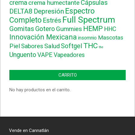
crema
Cápsulas
crema humectante
Espectro
DELTA8
Depresión
Full Spectrum
Completo
Estrés
HEMP
Gomitas
Gotero
Gummies
HHC
Innovación Mexicana
Mascotas
insomnio
THC
Softgel
Piel
Sabores
Salud
the
Unguento
VAPE
Vapeadores
CARRITO
No hay productos en el carrito.
Vende en Cannatlán