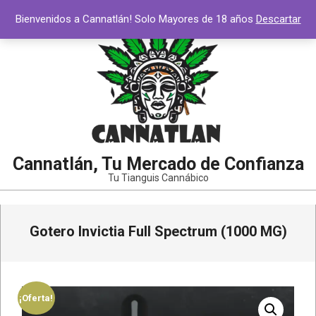
Saltar
Bienvenidos a Cannatlán! Solo Mayores de 18 años
Descartar
al
contenido
Cannatlán, Tu Mercado de Confianza
Tu Tianguis Cannábico
Menú
Gotero Invictia Full Spectrum (1000 MG)
de
navegación
principal
¡Oferta!