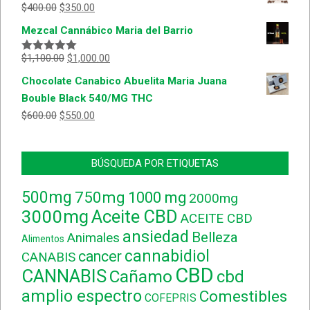
$
400.00
$
350.00
Mezcal Cannábico Maria del Barrio
$
1,100.00
$
1,000.00
Valorado
con
5.00
de
Chocolate Canabico Abuelita Maria Juana
5
Bouble Black 540/MG THC
$
600.00
$
550.00
BÚSQUEDA POR ETIQUETAS
500mg
750mg
1000 mg
2000mg
3000mg
Aceite CBD
ACEITE CBD
ansiedad
Belleza
Animales
Alimentos
cannabidiol
cancer
CANABIS
CBD
CANNABIS
Cañamo
cbd
amplio espectro
Comestibles
COFEPRIS