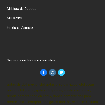
Mi Lista de Deseos
Mi Carrito
Finalizar Compra
Síguenos en las redes sociales
gotas de cbd precio, cbd gotas precio méxico, cbd gotas
precio, cbd precio, gotas cbd precio, aceite cbd precio,
donde comprar cbd en cdmx, donde comprar cbd para
dormir, cbd – comprar, cbd gotas méxico, cbd cdmx, pluma