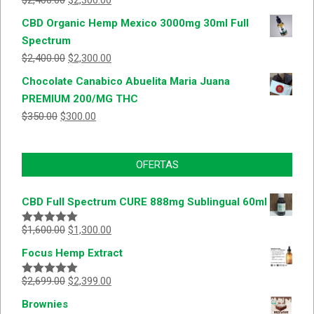
$
2,400.00
$
2,300.00
CBD Organic Hemp Mexico 3000mg 30ml Full
Spectrum
$
2,400.00
$
2,300.00
Chocolate Canabico Abuelita Maria Juana
PREMIUM 200/MG THC
$
350.00
$
300.00
OFERTAS
CBD Full Spectrum CURE 888mg Sublingual 60ml
$
1,600.00
$
1,300.00
Valorado
con
5.00
de
Focus Hemp Extract
5
$
2,699.00
$
2,399.00
Valorado
con
5.00
de
Brownies
5