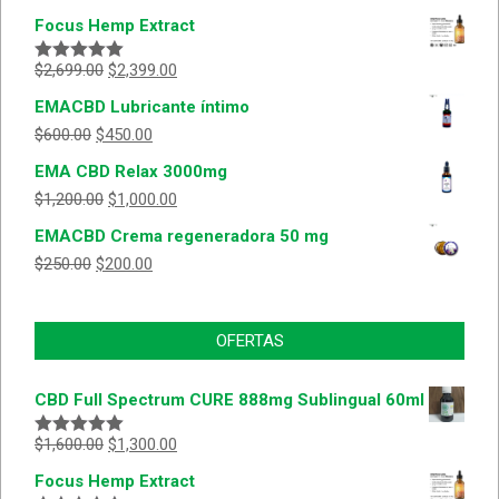
Focus Hemp Extract
$
2,699.00
$
2,399.00
Valorado
con
5.00
de
EMACBD Lubricante íntimo
5
$
600.00
$
450.00
EMA CBD Relax 3000mg
$
1,200.00
$
1,000.00
EMACBD Crema regeneradora 50 mg
$
250.00
$
200.00
OFERTAS
CBD Full Spectrum CURE 888mg Sublingual 60ml
$
1,600.00
$
1,300.00
Valorado
con
5.00
de
Focus Hemp Extract
5