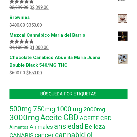
$
2,699.00
$
2,399.00
Valorado
con
5.00
de
Brownies
5
$
400.00
$
350.00
Mezcal Cannábico Maria del Barrio
$
1,100.00
$
1,000.00
Valorado
con
5.00
de
Chocolate Canabico Abuelita Maria Juana
5
Bouble Black 540/MG THC
$
600.00
$
550.00
BÚSQUEDA POR ETIQUETAS
500mg
750mg
1000 mg
2000mg
3000mg
Aceite CBD
ACEITE CBD
ansiedad
Belleza
Animales
Alimentos
cannabidiol
cancer
CANABIS