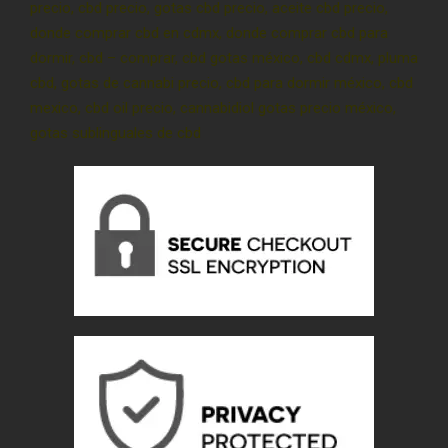
precio, cbd precio, gotas cbd precio, aceite cbd precio,
donde comprar cbd en cdmx, donde comprar cbd para
dormir, cbd – comprar, cbd gotas méxico, cbd cdmx, pluma
cbd, gotas de cannabi precio, cbd para dormir méxico, cbd
mexico, cbd oil precio, cannabidiol gotas precio méxico,
gotas sublinguales de cbd