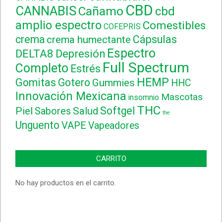
CBD
CANNABIS
Cañamo
cbd
amplio espectro
Comestibles
COFEPRIS
crema
Cápsulas
crema humectante
Espectro
DELTA8
Depresión
Full Spectrum
Completo
Estrés
HEMP
Gomitas
Gotero
Gummies
HHC
Innovación Mexicana
Mascotas
insomnio
THC
Softgel
Piel
Sabores
Salud
the
Unguento
VAPE
Vapeadores
CARRITO
No hay productos en el carrito.