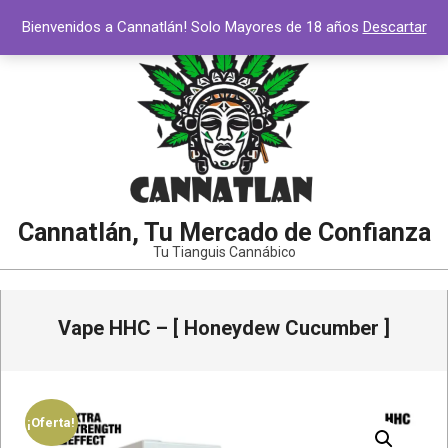
Saltar
Bienvenidos a Cannatlán! Solo Mayores de 18 años
Descartar
al
contenido
Cannatlán, Tu Mercado de Confianza
Tu Tianguis Cannábico
Menú
Vape HHC – [ Honeydew Cucumber ]
de
navegación
principal
¡Oferta!