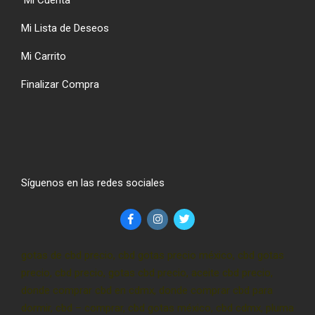
Mi Lista de Deseos
Mi Carrito
Finalizar Compra
Síguenos en las redes sociales
gotas de cbd precio, cbd gotas precio méxico, cbd gotas
precio, cbd precio, gotas cbd precio, aceite cbd precio,
donde comprar cbd en cdmx, donde comprar cbd para
dormir, cbd – comprar, cbd gotas méxico, cbd cdmx, pluma