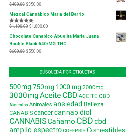
$
400.00
$
350.00
Mezcal Cannábico Maria del Barrio
$
1,100.00
$
1,000.00
Valorado
con
5.00
de
Chocolate Canabico Abuelita Maria Juana
5
Bouble Black 540/MG THC
$
600.00
$
550.00
BÚSQUEDA POR ETIQUETAS
500mg
750mg
1000 mg
2000mg
3000mg
Aceite CBD
ACEITE CBD
ansiedad
Belleza
Animales
Alimentos
cannabidiol
cancer
CANABIS
CBD
CANNABIS
Cañamo
cbd
amplio espectro
Comestibles
COFEPRIS