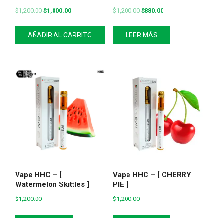
$
1,200.00
$
1,000.00
$
1,200.00
$
880.00
AÑADIR AL CARRITO
LEER MÁS
Vape HHC – [
Vape HHC – [ CHERRY
Watermelon Skittles ]
PIE ]
$
1,200.00
$
1,200.00