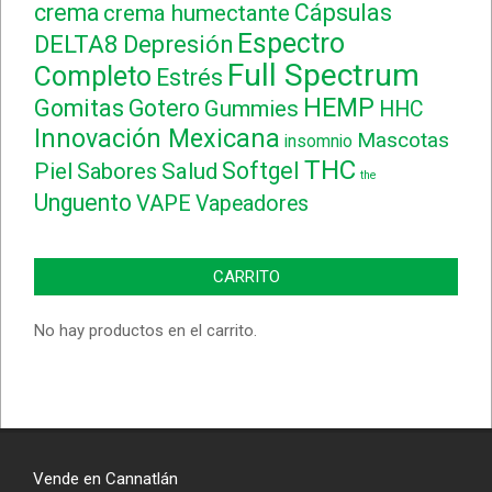
crema
Cápsulas
crema humectante
Espectro
DELTA8
Depresión
Full Spectrum
Completo
Estrés
HEMP
Gomitas
Gotero
Gummies
HHC
Innovación Mexicana
Mascotas
insomnio
THC
Softgel
Piel
Sabores
Salud
the
Unguento
VAPE
Vapeadores
CARRITO
No hay productos en el carrito.
Vende en Cannatlán