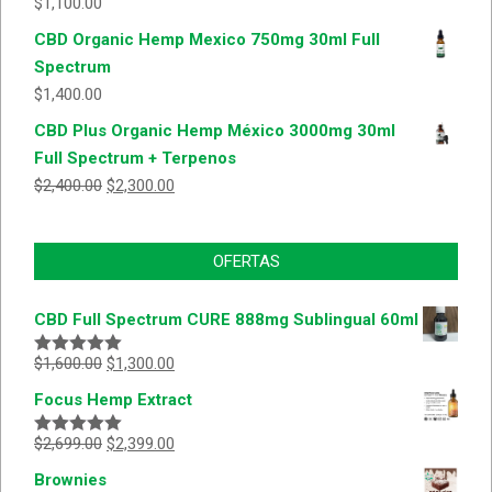
$
1,100.00
CBD Organic Hemp Mexico 750mg 30ml Full
Spectrum
$
1,400.00
CBD Plus Organic Hemp México 3000mg 30ml
Full Spectrum + Terpenos
$
2,400.00
$
2,300.00
OFERTAS
CBD Full Spectrum CURE 888mg Sublingual 60ml
$
1,600.00
$
1,300.00
Valorado
con
5.00
de
Focus Hemp Extract
5
$
2,699.00
$
2,399.00
Valorado
con
5.00
de
Brownies
5