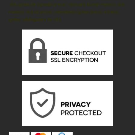
cbd, gotas de cannabi precio, cbd para dormir méxico, cbd
mexico, cbd oil precio, cannabidiol gotas precio méxico,
gotas sublinguales de cbd