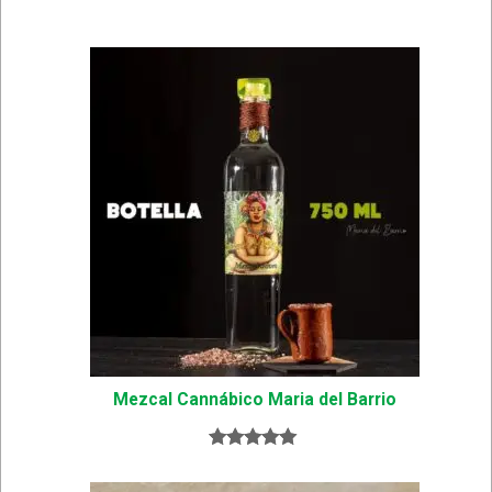
Mezcal Cannábico Maria del Barrio
Valorado
1
con
5.00
de