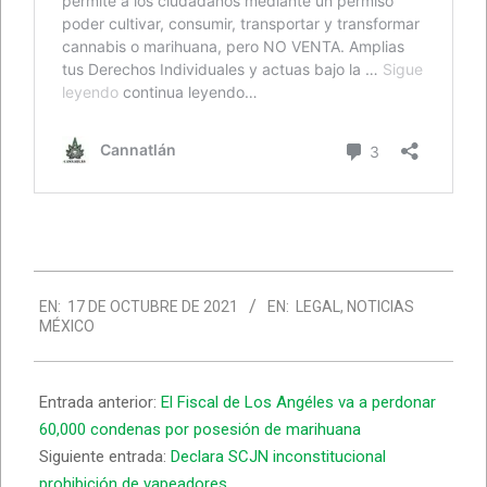
2021-
EN:
17 DE OCTUBRE DE 2021
EN:
LEGAL
,
NOTICIAS
10-
MÉXICO
17
Entrada anterior:
El Fiscal de Los Angéles va a perdonar
60,000 condenas por posesión de marihuana
Siguiente entrada:
Declara SCJN inconstitucional
prohibición de vapeadores.