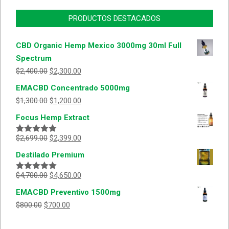
PRODUCTOS DESTACADOS
CBD Organic Hemp Mexico 3000mg 30ml Full
Spectrum
$
2,400.00
$
2,300.00
EMACBD Concentrado 5000mg
$
1,300.00
$
1,200.00
Focus Hemp Extract
$
2,699.00
$
2,399.00
Valorado
con
5.00
de
Destilado Premium
5
$
4,700.00
$
4,650.00
Valorado
con
5.00
de
EMACBD Preventivo 1500mg
5
$
800.00
$
700.00