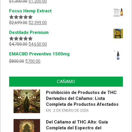
$
1,300.00
$
1,200.00
Focus Hemp Extract
$
2,699.00
$
2,399.00
Valorado
con
5.00
de
Destilado Premium
5
$
4,700.00
$
4,650.00
Valorado
con
5.00
de
EMACBD Preventivo 1500mg
5
$
800.00
$
700.00
CAÑAMO
Prohibición de Productos de THC
Derivados del Cáñamo: Lista
Completa de Productos Afectados
EN:
2 DE ENERO DE 2026
Del Cáñamo al THC Alto: Guía
Completa del Espectro del