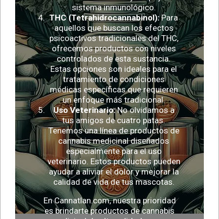
sistema inmunológico.
THC (Tetrahidrocannabinol):
Para
aquellos que buscan los efectos
psicoactivos tradicionales del THC,
ofrecemos productos con niveles
controlados de esta sustancia.
Estas opciones son ideales para el
tratamiento de condiciones
médicas específicas que requieren
un enfoque más tradicional.
Uso Veterinario:
No olvidamos a
tus amigos de cuatro patas.
Tenemos una línea de productos de
cannabis medicinal diseñados
especialmente para el uso
veterinario. Estos productos pueden
ayudar a aliviar el dolor y mejorar la
calidad de vida de tus mascotas.
En Cannatlan.com, nuestra prioridad
es brindarte productos de cannabis