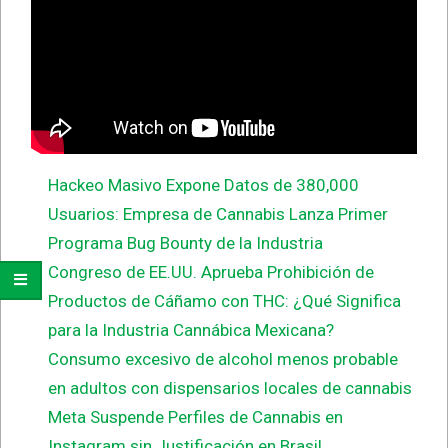
Hackeo Masivo Expone Datos de 380,000
Usuarios: Empresa de Cannabis Lanza Primer
Programa Bug Bounty de la Industria
Congreso de EE.UU. Aprueba Prohibición de
Productos de Cáñamo con THC: ¿Qué Significa
para la Industria Cannábica Mexicana?
Consumo excesivo de alcohol menos probable
en adultos con dispensarios locales de cannabis
Meta Suspende Perfiles de Cannabis en
Instagram sin Justificación en Brasil