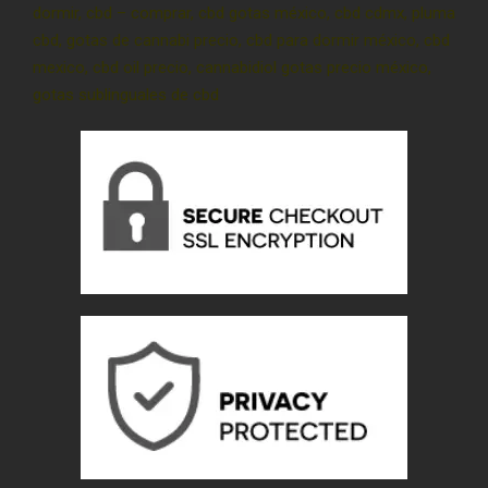
dormir, cbd – comprar, cbd gotas méxico, cbd cdmx, pluma
cbd, gotas de cannabi precio, cbd para dormir méxico, cbd
mexico, cbd oil precio, cannabidiol gotas precio méxico,
gotas sublinguales de cbd