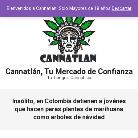
Saltar
Bienvenidos a Cannatlán! Solo Mayores de 18 años
Descartar
al
contenido
Cannatlán, Tu Mercado de Confianza
Tu Tianguis Cannábico
Menú
Insólito, en Colombia detienen a jovénes
de
navegación
que hacen paras plantas de marihuana
principal
como arboles de návidad