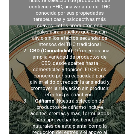
nuestra selección de productos que
contienen HHC, una variante del THC
conocida por sus propiedades
terapéuticas y psicoactivas más
suaves. Estos productos son
ideales para aquellos que buscan
alivio sin los efectos secundarios
intensos del THC tradicional.
CBD (Cannabidiol):
Ofrecemos una
amplia variedad de productos de
CBD, desde aceites hasta
comestibles y tópicos. El CBD es
conocido por su capacidad para
aliviar el dolor, reducir la ansiedad y
promover la relajación sin producir
efectos psicoactivos.
Cáñamo:
Nuestra selección de
productos de cáñamo incluye
aceites, cremas y más, formulados
para aprovechar los beneficios
naturales de esta planta, como la
reducción del estrés y el apoyo al