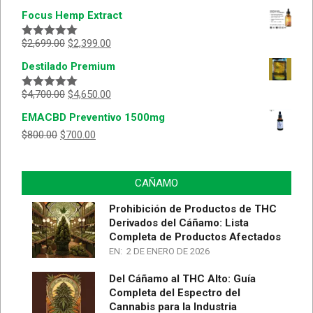
Focus Hemp Extract
$
2,699.00
$
2,399.00
Valorado
con
5.00
de
Destilado Premium
5
$
4,700.00
$
4,650.00
Valorado
con
5.00
de
EMACBD Preventivo 1500mg
5
$
800.00
$
700.00
CAÑAMO
Prohibición de Productos de THC
Derivados del Cáñamo: Lista
Completa de Productos Afectados
EN:
2 DE ENERO DE 2026
Del Cáñamo al THC Alto: Guía
Completa del Espectro del
Cannabis para la Industria