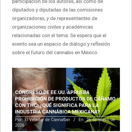
participación de los autores, así como de
diputados y diputadas de las comisiones
organizadoras, y de representantes de
organizaciones civiles y académicas
relacionadas con el tema. Se espera que el
evento sea un espacio de diálogo y reflexión
sobre el futuro del cannabis en México.
CONGRESO DE EE.UU. APRUEBA
PROHIBICIÓN DE PRODUCTOS DE CÁÑAMO
CON THC: ¿QUÉ SIGNIFICA PARA LA
INDUSTRIA CANNÁBICA MEXICANA?
Por:
El Velador de Cannatlan
En:
26 de enero de
2026