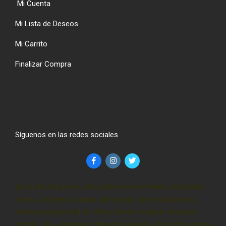
Mi Cuenta
Mi Lista de Deseos
Mi Carrito
Finalizar Compra
Síguenos en las redes sociales
gotas de cbd precio, cbd gotas precio méxico, cbd gotas
precio, cbd precio, gotas cbd precio, aceite cbd precio,
donde comprar cbd en cdmx, donde comprar cbd para
dormir, cbd – comprar, cbd gotas méxico, cbd cdmx, pluma