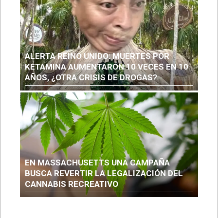
ALERTA REINO UNIDO: MUERTES POR
KETAMINA AUMENTARON 10 VECES EN 10
AÑOS, ¿OTRA CRISIS DE DROGAS?
EN MASSACHUSETTS UNA CAMPAÑA
BUSCA REVERTIR LA LEGALIZACIÓN DEL
CANNABIS RECREATIVO