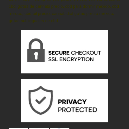
cbd, gotas de cannabi precio, cbd para dormir méxico, cbd
mexico, cbd oil precio, cannabidiol gotas precio méxico,
gotas sublinguales de cbd