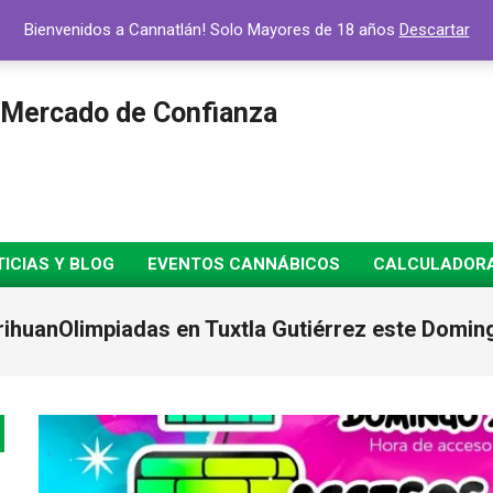
Bienvenidos a Cannatlán! Solo Mayores de 18 años
Descartar
 Mercado de Confianza
ICIAS Y BLOG
EVENTOS CANNÁBICOS
CALCULADORA 
rihuanOlimpiadas en Tuxtla Gutiérrez este Doming