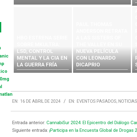
PAUL THOMAS
ANDERSON RETRATA
HBO ESTRENA SERIE
A LAS SISTERS OF
SOBRE MKULTRA:
THE VALLEY EN SU
LSD, CONTROL
NUEVA PELÍCULA
MENTAL Y LA CIA EN
CON LEONARDO
LA GUERRA FRÍA
DICAPRIO
EN:
16 DE ABRIL DE 2024
EN:
EVENTOS PASADOS
,
NOTICIA
Entrada anterior:
CannabiSur 2024: El Epicentro del Diálogo C
Siguiente entrada:
¡Participa en la Encuesta Global de Drogas 