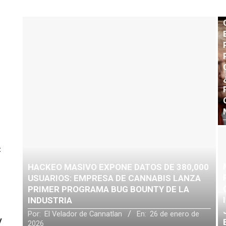
:
HACKEO MASIVO EXPONE DATOS DE 380,000
USUARIOS: EMPRESA DE CANNABIS LANZA
PRIMER PROGRAMA BUG BOUNTY DE LA
INDUSTRIA
Por:
El Velador de Cannatlan
En:
26 de enero de
y
2026