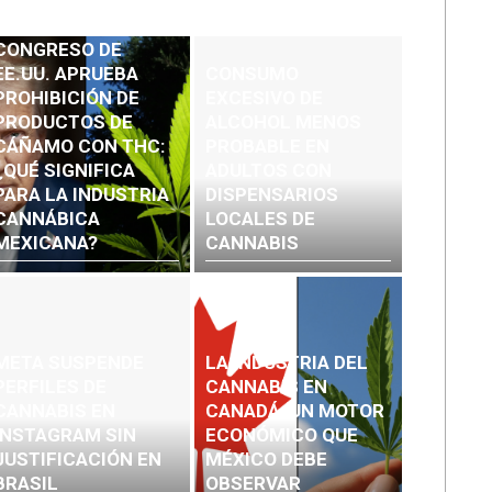
CONGRESO DE
EE.UU. APRUEBA
CONSUMO
PROHIBICIÓN DE
EXCESIVO DE
PRODUCTOS DE
ALCOHOL MENOS
CÁÑAMO CON THC:
PROBABLE EN
¿QUÉ SIGNIFICA
ADULTOS CON
PARA LA INDUSTRIA
DISPENSARIOS
CANNÁBICA
LOCALES DE
MEXICANA?
CANNABIS
META SUSPENDE
LA INDUSTRIA DEL
PERFILES DE
CANNABIS EN
CANNABIS EN
CANADÁ: UN MOTOR
INSTAGRAM SIN
ECONÓMICO QUE
JUSTIFICACIÓN EN
MÉXICO DEBE
BRASIL
OBSERVAR