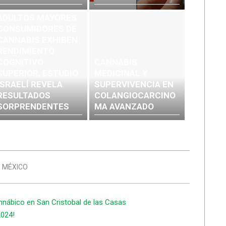
ADULTOS MAYORES
CONSUMIDORES DE
CANNABIS EXHIBEN
RENDIMIENTO
COGNITIVO
CANNABIS
SUPERIOR, ESTUDIO
MEDICINAL Y
ISRAELÍ REVELA
SUPERVIVENCIA EN
RESULTADOS
COLANGIOCARCINO
SORPRENDENTES
MA AVANZADO
S MÉXICO
annábico en San Cristobal de las Casas
2024!