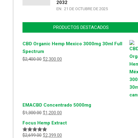
2032
EN:
21 DE OCTUBRE DE 2025
PRODUCTOS DESTACADOS
CBD Organic Hemp Mexico 3000mg 30ml Full
Spectrum
$
2,400.00
$
2,300.00
EMACBD Concentrado 5000mg
$
1,300.00
$
1,200.00
Focus Hemp Extract
$
2,699.00
$
2,399.00
Valorado