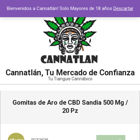
Saltar
Bienvenidos a Cannatlán! Solo Mayores de 18 años
Descartar
al
contenido
Cannatlán, Tu Mercado de Confianza
Tu Tianguis Cannábico
Menú
Gomitas de Aro de CBD Sandia 500 Mg /
de
navegación
20 Pz
principal