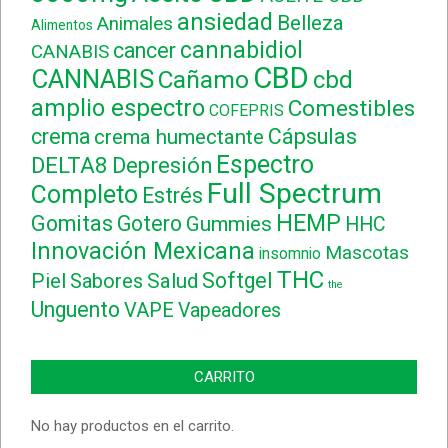
ansiedad
Belleza
Animales
Alimentos
cannabidiol
cancer
CANABIS
CBD
CANNABIS
Cañamo
cbd
amplio espectro
Comestibles
COFEPRIS
crema
Cápsulas
crema humectante
Espectro
DELTA8
Depresión
Full Spectrum
Completo
Estrés
HEMP
Gomitas
Gotero
Gummies
HHC
Innovación Mexicana
Mascotas
insomnio
THC
Softgel
Piel
Sabores
Salud
the
Unguento
VAPE
Vapeadores
CARRITO
No hay productos en el carrito.