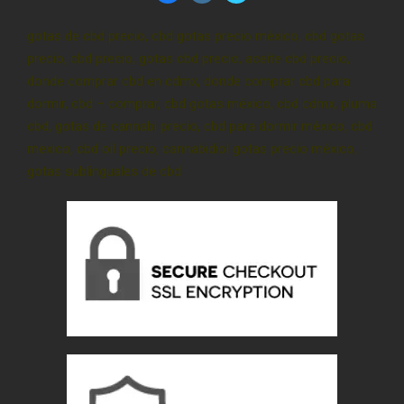
gotas de cbd precio, cbd gotas precio méxico, cbd gotas
precio, cbd precio, gotas cbd precio, aceite cbd precio,
donde comprar cbd en cdmx, donde comprar cbd para
dormir, cbd – comprar, cbd gotas méxico, cbd cdmx, pluma
cbd, gotas de cannabi precio, cbd para dormir méxico, cbd
mexico, cbd oil precio, cannabidiol gotas precio méxico,
gotas sublinguales de cbd