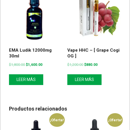
EMA Ludik 12000mg
Vape HHC – [ Grape Cogi
30ml
OG ]
$
1,800.00
$
1,600.00
$
1,200.00
$
880.00
LEER MÁS
LEER MÁS
Productos relacionados
¡Oferta!
¡Oferta!