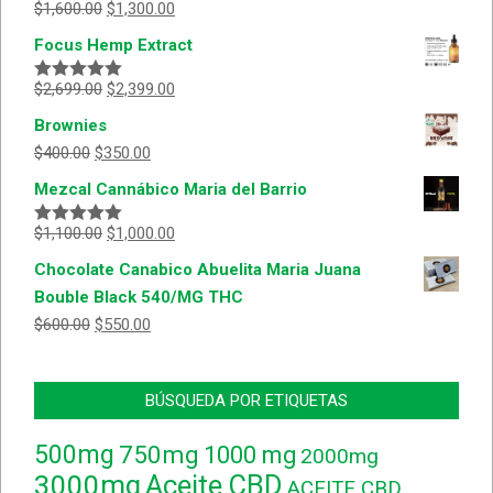
$
1,600.00
$
1,300.00
Valorado
con
5.00
de
Focus Hemp Extract
5
$
2,699.00
$
2,399.00
Valorado
con
5.00
de
Brownies
5
$
400.00
$
350.00
Mezcal Cannábico Maria del Barrio
$
1,100.00
$
1,000.00
Valorado
con
5.00
de
Chocolate Canabico Abuelita Maria Juana
5
Bouble Black 540/MG THC
$
600.00
$
550.00
BÚSQUEDA POR ETIQUETAS
500mg
750mg
1000 mg
2000mg
3000mg
Aceite CBD
ACEITE CBD