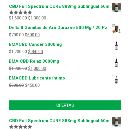
CBD Full Spectrum CURE 888mg Sublingual 60ml
$
1,600.00
$
1,300.00
Valorado
con
5.00
de
Delta 8 Gomitas de Aro Durazno 500 Mg / 20 Pz
5
$
700.00
$
600.00
EMACBD Cáncer 3000mg
$
1,200.00
$
950.00
EMA CBD Relax 3000mg
$
1,200.00
$
1,000.00
EMACBD Lubricante íntimo
$
600.00
$
450.00
OFERTAS
CBD Full Spectrum CURE 888mg Sublingual 60ml