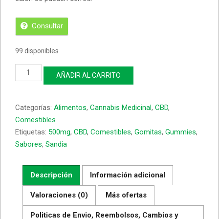
Consultar
99 disponibles
Gomitas
AÑADIR AL CARRITO
de
Aro
de
Categorías:
Alimentos
,
Cannabis Medicinal
,
CBD
,
CBD
Sandia
Comestibles
500
Etiquetas:
500mg
,
CBD
,
Comestibles
,
Gomitas
,
Gummies
,
Mg
Sabores
,
Sandia
/
20
Pz
Descripción
Información adicional
cantidad
Valoraciones (0)
Más ofertas
Politicas de Envio, Reembolsos, Cambios y