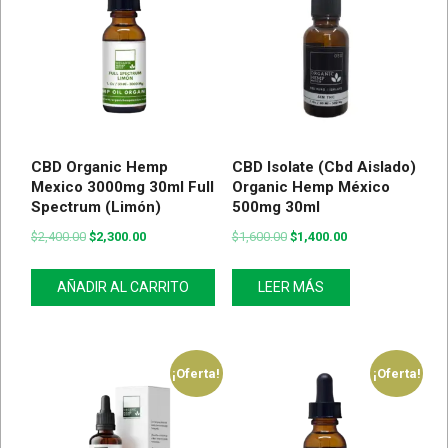
CBD Organic Hemp
CBD Isolate (Cbd Aislado)
Mexico 3000mg 30ml Full
Organic Hemp México
Spectrum (Limón)
500mg 30ml
$
2,400.00
$
2,300.00
$
1,600.00
$
1,400.00
AÑADIR AL CARRITO
LEER MÁS
¡Oferta!
¡Oferta!