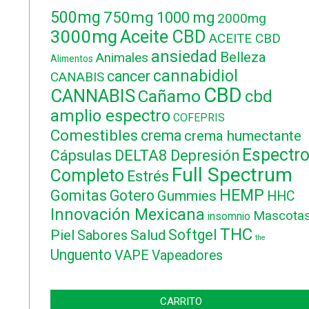
500mg
750mg
1000 mg
2000mg
3000mg
Aceite CBD
ACEITE CBD
ansiedad
Belleza
Animales
Alimentos
cannabidiol
cancer
CANABIS
CBD
CANNABIS
Cañamo
cbd
amplio espectro
COFEPRIS
Comestibles
crema
crema humectante
Espectr
DELTA8
Cápsulas
Depresión
Full Spectrum
Completo
Estrés
HEMP
Gomitas
Gotero
Gummies
HHC
Innovación Mexicana
Mascota
insomnio
THC
Softgel
Piel
Sabores
Salud
the
Unguento
VAPE
Vapeadores
CARRITO