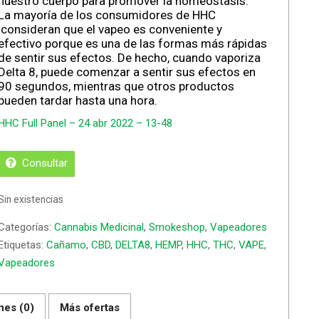
nuestro cuerpo para promover la homeostasis.
La mayoría de los consumidores de HHC
consideran que el vapeo es conveniente y
efectivo porque es una de las formas más rápidas
de sentir sus efectos. De hecho, cuando vaporiza
Delta 8, puede comenzar a sentir sus efectos en
90 segundos, mientras que otros productos
pueden tardar hasta una hora.
HHC Full Panel – 24 abr 2022 – 13-48
Consultar
Sin existencias
Categorías:
Cannabis Medicinal
,
Smokeshop
,
Vapeadores
Etiquetas:
Cañamo
,
CBD
,
DELTA8
,
HEMP
,
HHC
,
THC
,
VAPE
,
Vapeadores
nes (0)
Más ofertas