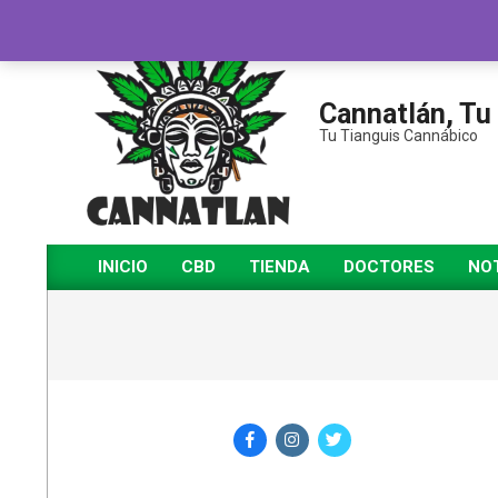
Saltar
al
contenido
Cannatlán, Tu
Tu Tianguis Cannábico
INICIO
CBD
TIENDA
DOCTORES
NOT
Menú
de
navegación
principal