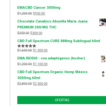
EMACBD Cáncer 3000mg
$
1,200.00
$
950.00
Chocolate Canabico Abuelita Maria Juana
PREMIUM 200/MG THC
$
350.00
$
300.00
CBD Full Spectrum CURE 888mg Sublingual 60ml
$
1,600.00
$
1,300.00
Valorado
con
5.00
de
EMA REISHI - con adaptógenos (kosher)
5
$
1,200.00
$
1,100.00
CBD Full Spectrum Organic Hemp México
3000mg 60ml
$
2,800.00
$
2,500.00
OFERTAS