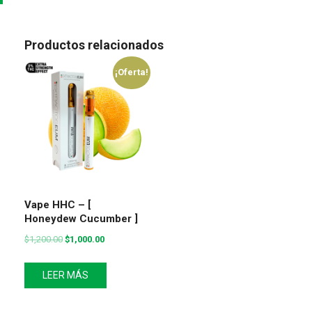
Productos relacionados
¡Oferta!
Vape HHC – [
Honeydew Cucumber ]
$
1,200.00
$
1,000.00
LEER MÁS