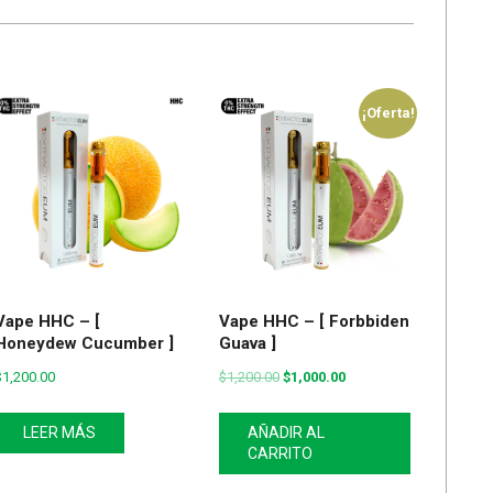
¡Oferta!
Vape HHC – [
Vape HHC – [ Forbbiden
Honeydew Cucumber ]
Guava ]
$
1,200.00
$
1,200.00
$
1,000.00
LEER MÁS
AÑADIR AL
CARRITO