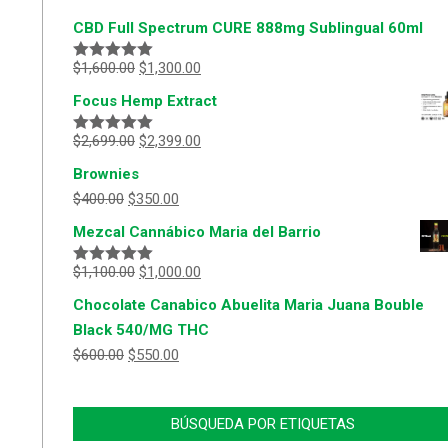
CBD Full Spectrum CURE 888mg Sublingual 60ml
$
1,600.00
$
1,300.00
Valorado
con
5.00
de
Focus Hemp Extract
5
$
2,699.00
$
2,399.00
Valorado
con
5.00
de
Brownies
5
$
400.00
$
350.00
Mezcal Cannábico Maria del Barrio
$
1,100.00
$
1,000.00
Valorado
con
5.00
de
Chocolate Canabico Abuelita Maria Juana Bouble
5
Black 540/MG THC
$
600.00
$
550.00
BÚSQUEDA POR ETIQUETAS