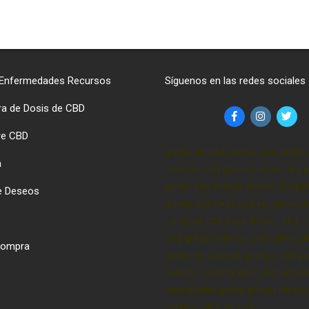
 Enfermedades Recursos
Síguenos en las redes sociales
ra de Dosis de CBD
re CBD
gotas de cbd precio, cbd gotas 
a
méxico, cbd gotas precio, cbd p
gotas cbd precio, aceite cbd pre
de Deseos
donde comprar cbd en cdmx, d
comprar cbd para dormir, cbd –
cbd gotas méxico, cbd cdmx, p
 Compra
gotas de cannabi precio, cbd pa
méxico, cbd mexico, cbd oil pre
cannabidiol gotas precio méxic
sublinguales de cbd