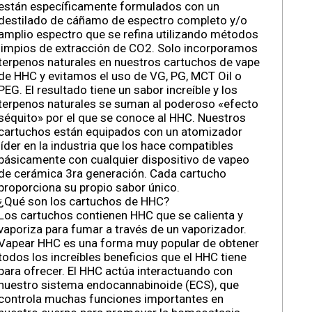
están específicamente formulados con un
destilado de cáñamo de espectro completo y/o
amplio espectro que se refina utilizando métodos
limpios de extracción de CO2. Solo incorporamos
terpenos naturales en nuestros cartuchos de vape
de HHC y evitamos el uso de VG, PG, MCT Oil o
PEG. El resultado tiene un sabor increíble y los
terpenos naturales se suman al poderoso «efecto
séquito» por el que se conoce al HHC. Nuestros
cartuchos están equipados con un atomizador
líder en la industria que los hace compatibles
básicamente con cualquier dispositivo de vapeo
de cerámica 3ra generación. Cada cartucho
proporciona su propio sabor único.
¿Qué son los cartuchos de HHC?
Los cartuchos contienen HHC que se calienta y
vaporiza para fumar a través de un vaporizador.
Vapear HHC es una forma muy popular de obtener
todos los increíbles beneficios que el HHC tiene
para ofrecer. El HHC actúa interactuando con
nuestro sistema endocannabinoide (ECS), que
controla muchas funciones importantes en