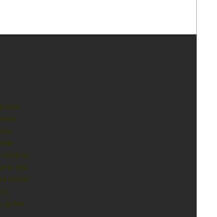
precio
recio,
cio,
onde
 comprar,
luma cbd,
ra dormir
cio,
o, gotas