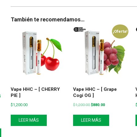
También te recomendamos…
¡Oferta!
o
Vape HHC – [ CHERRY
Vape HHC – [ Grape
s
PIE ]
Cogi OG ]
$
1,200.00
$
1,200.00
$
880.00
LEER MÁS
LEER MÁS