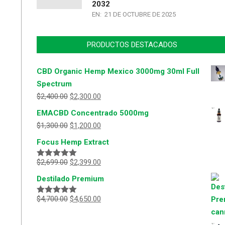
2032
EN:
21 DE OCTUBRE DE 2025
PRODUCTOS DESTACADOS
CBD Organic Hemp Mexico 3000mg 30ml Full
Spectrum
$
2,400.00
$
2,300.00
EMACBD Concentrado 5000mg
$
1,300.00
$
1,200.00
Focus Hemp Extract
$
2,699.00
$
2,399.00
Valorado
con
5.00
de
Destilado Premium
5
$
4,700.00
$
4,650.00
Valorado
con
5.00
de
5