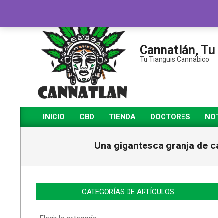
Saltar
al
contenido
Cannatlán, Tu
Tu Tianguis Cannábico
INICIO
CBD
TIENDA
DOCTORES
NOT
Menú
de
Una gigantesca granja de can
navegación
principal
CATEGORÍAS DE ARTÍCULOS
Categorías