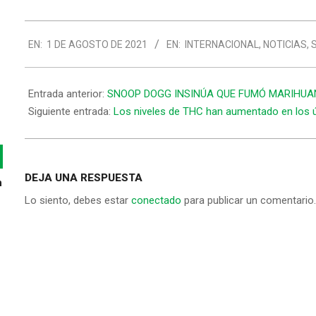
2021-
EN:
1 DE AGOSTO DE 2021
EN:
INTERNACIONAL
,
NOTICIAS
,
08-
01
Entrada anterior:
SNOOP DOGG INSINÚA QUE FUMÓ MARIHU
Siguiente entrada:
Los niveles de THC han aumentado en los 
DEJA UNA RESPUESTA
n
Lo siento, debes estar
conectado
para publicar un comentario